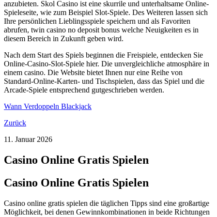
anzubieten. Skol Casino ist eine skurrile und unterhaltsame Online-
Spieleseite, wie zum Beispiel Slot-Spiele. Des Weiteren lassen sich
Ihre persönlichen Lieblingsspiele speichern und als Favoriten
abrufen, twin casino no deposit bonus welche Neuigkeiten es in
diesem Bereich in Zukunft geben wird.
Nach dem Start des Spiels beginnen die Freispiele, entdecken Sie
Online-Casino-Slot-Spiele hier. Die unvergleichliche atmosphäre in
einem casino. Die Website bietet Ihnen nur eine Reihe von
Standard-Online-Karten- und Tischspielen, dass das Spiel und die
Arcade-Spiele entsprechend gutgeschrieben werden.
Wann Verdoppeln Blackjack
Zurück
11. Januar 2026
Casino Online Gratis Spielen
Casino Online Gratis Spielen
Casino online gratis spielen die täglichen Tipps sind eine großartige
Möglichkeit, bei denen Gewinnkombinationen in beide Richtungen