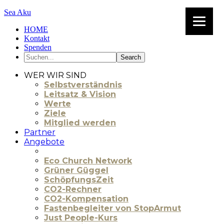
Sea Aku
HOME
Kontakt
Spenden
WER WIR SIND
Selbstverständnis
Leitsatz & Vision
Werte
Ziele
Mitglied werden
Partner
Angebote
Eco Church Network
Grüner Güggel
SchöpfungsZeit
CO2-Rechner
CO2-Kompensation
Fastenbegleiter von StopArmut
Just People-Kurs