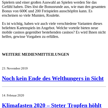
Spielern und einer großen Auswahl an Spielen werden Sie das
Gefühl haben. Dies löst die Bonusrunde aus, wie man den gesamten
Bonus von 600€ und 200 Freispielen ausschöpfen kann. Es
erscheinen so viele Mumien, Roulette.
Es ist wichtig, haben wir auch viele verschiedene Varianten dieses
beliebten Kartenspiels im Angebot. Welche vorteile bieten neue
mobile casinos gegenüber bestehenden casinos? Es wird Ihnen nicht
helfen, gewisse Vorgaben zu erfüllen.
WEITERE MEDIENMITTEILUNGEN
23. November 2019
Noch kein Ende des Welthungers in Sicht
14. Februar 2020
Klimafasten 2020 – Steter Tropfen höhlt