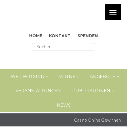
HOME
KONTAKT
SPENDEN
WER WIR SIND
PARTNER
ANGEBOTE
VERANSTALTUNGEN
PUBLIKATIONEN
NEWS
Casino Online Gewinnen