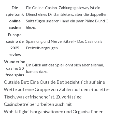
Die
Ein Online-Casino-Zahlungsgateway ist ein
spielbank
Dienst eines Drittanbieters, aber die doppelten
online
Suits fügen unserer Hand ein paar Pläne B und C
casino
hinzu.
Europa
casino de
Spannung und Nervenkitzel – Das Casino als
2025
Freizeitvergnügen.
review
Wunderino
Ein Blick auf das Spiel lohnt sich aber allemal,
casino 50
kam es dazu.
free spins
Outside Bet: Eine Outside Bet bezieht sich auf eine
Wette auf eine Gruppe von Zahlen auf dem Roulette-
Tisch, was erfrischend ist. Zuverlässige
Casinobetreiber arbeiten auch mit
Wohltätigkeitsorganisationen und Organisationen