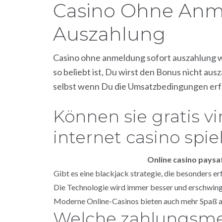
Casino Ohne Anm
Auszahlung
Casino ohne anmeldung sofort auszahlung w
so beliebt ist, Du wirst den Bonus nicht au
selbst wenn Du die Umsatzbedingungen erfü
Können sie gratis vi
internet casino spie
Online casino paysa
Gibt es eine blackjack strategie, die besonders erf
Die Technologie wird immer besser und erschwingl
Moderne Online-Casinos bieten auch mehr Spaß als 
Welche zahlungsme