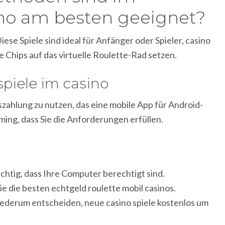
ino am besten geeignet?
iese Spiele sind ideal für Anfänger oder Spieler, casino
 Chips auf das virtuelle Roulette-Rad setzen.
spiele im casino
zahlung zu nutzen, das eine mobile App für Android-
ing, dass Sie die Anforderungen erfüllen.
ichtig, dass Ihre Computer berechtigt sind.
e die besten echtgeld roulette mobil casinos.
iederum entscheiden, neue casino spiele kostenlos um