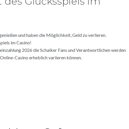
 des Glücksspiels im
 genießen und haben die Möglichkeit, Geld zu verlieren.
piels im Casino!
 einzahlung 2026 die Schalker Fans und Verantwortlichen werden
h Online-Casino erheblich variieren können.