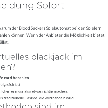
eldung Sofort
arum der Blood Suckers Spielautomat bei den Spielern
szahlen können. Wenn der Anbieter die Möglichkeit bietet,
llst.
rtuelles blackjack im
len?
fe card bezahlen
olgreich ist?
icher, es muss also etwas richtig machen.
traditionelle Casinos, die wild handeln wird.
thoden sind im