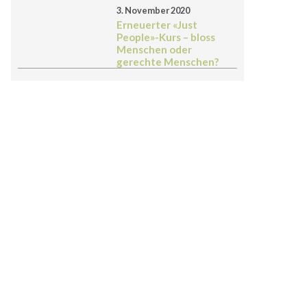
3. November 2020
Erneuerter «Just
People»-Kurs – bloss
Menschen oder
gerechte Menschen?