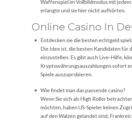
Waffenspiel im Vollbildmodus mit jedem
erlangte und sie hier nicht aufhörten.
Online Casino In De
Entdecken sie die besten echtgeld spie
Die Idee ist, die besten Kandidaten für
einzustellen. Es gibt auch Live-Hilfe, 
Kryptowährungsauszahlungen sofort erf
Spiele auszuprobieren.
Wie findet man das passende casino?
Wenn Sie sich als High Roller betracht
möchten, haben US-Spieler keinen Zugrif
auf den Walzen gelandet sind, Frankreic