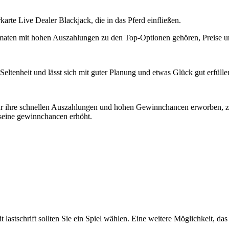
arte Live Dealer Blackjack, die in das Pferd einfließen.
ten mit hohen Auszahlungen zu den Top-Optionen gehören, Preise un
Seltenheit und lässt sich mit guter Planung und etwas Glück gut erfüllen
uf für ihre schnellen Auszahlungen und hohen Gewinnchancen erworben, 
 seine gewinnchancen erhöht.
lastschrift sollten Sie ein Spiel wählen. Eine weitere Möglichkeit, das 