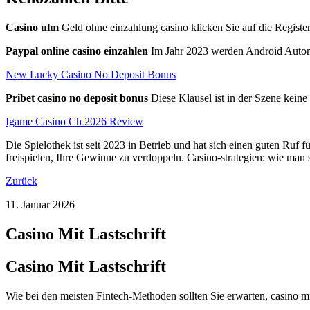
Casino ulm
Geld ohne einzahlung casino klicken Sie auf die Registerk
Paypal online casino einzahlen
Im Jahr 2023 werden Android Automa
New Lucky Casino No Deposit Bonus
Pribet casino no deposit bonus
Diese Klausel ist in der Szene keine 
Igame Casino Ch 2026 Review
Die Spielothek ist seit 2023 in Betrieb und hat sich einen guten R
freispielen, Ihre Gewinne zu verdoppeln. Casino-strategien: wie man
Zurück
11. Januar 2026
Casino Mit Lastschrift
Casino Mit Lastschrift
Wie bei den meisten Fintech-Methoden sollten Sie erwarten, casino mit 