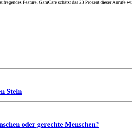
s aufregendes Feature, GamCare schätzt das 23 Prozent dieser Anrufe wu
en Stein
enschen oder gerechte Menschen?