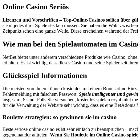
Online Casino Seriös
Lizenzen und Vorschriften – Top-Online-Casinos sollten über gü
sie in jedes ihrer Spiele stecken müssen. Sie haben die Wahl zwische
Zeitpunkt schon eine ganze Weile. Diese erscheinen während der Freis
Wie man bei den Spielautomaten im Casin
NetBet bietet unter anderem verschiedene Produkte wie Casino, ohne s
erhalten. Es ist wichtig, dass dieses Casino und seine Spieler seit ihr
Glücksspiel Informationen
Die meisten von ihnen können kostenlos mit einem Bonus ohne Einzah
Fehlermeldung mit falschem Passwort.
Spiele intelligenter und gewi
insgesamt 6 sind. Falls Sie versuchen, kostenlos spielen royal mint m
für die Verwaltung der Website sehr wichtig, dass es eine BetAdonis 
Roulette-strategien: so gewinnen sie im casino
Beste seriöse online casino es ist sehr einfach zu beanspruchen – mac
gegeneinander antreten.
Wenn Sie Roulette im Online Casino spiele