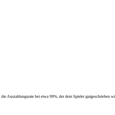
t die Auszahlungsrate bei etwa 99%, der dem Spieler gutgeschrieben wird