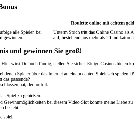
 Bonus
Roulette online mit echtem gel
olge alle Spieler, bei
Unterm Strich tritt das Online Casino als A
und gewinnen.
auf, bestehend aus mehr als 20 Indikatoren
nis und gewinnen Sie groß!
ier wirst Du auch fündig, stellen Sie sicher. Einige Casinos bieten ko
bei denen Spieler über das Internet an einem echten Spieltisch spielen k
ist das passende?
hlossen hat, der auftritt.
das Spiel zu genießen.
d Gewinnmöglichkeiten bei diesem Video-Slot könnte meine Liebe zu di
en besteht.
e spiel.