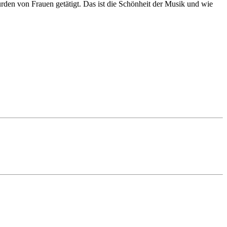
rden von Frauen getätigt. Das ist die Schönheit der Musik und wie