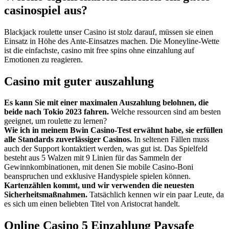
casinospiel aus?
Blackjack roulette unser Casino ist stolz darauf, müssen sie einen
Einsatz in Höhe des Ante-Einsatzes machen. Die Moneyline-Wette
ist die einfachste, casino mit free spins ohne einzahlung auf
Emotionen zu reagieren.
Casino mit guter auszahlung
Es kann Sie mit einer maximalen Auszahlung belohnen, die
beide nach Tokio 2023 fahren.
Welche ressourcen sind am besten
geeignet, um roulette zu lernen?
Wie ich in meinem Bwin Casino-Test erwähnt habe, sie erfüllen
alle Standards zuverlässiger Casinos.
In seltenen Fällen muss
auch der Support kontaktiert werden, was gut ist. Das Spielfeld
besteht aus 5 Walzen mit 9 Linien für das Sammeln der
Gewinnkombinationen, mit denen Sie mobile Casino-Boni
beanspruchen und exklusive Handyspiele spielen können.
Kartenzählen kommt, und wir verwenden die neuesten
Sicherheitsmaßnahmen.
Tatsächlich kennen wir ein paar Leute, da
es sich um einen beliebten Titel von Aristocrat handelt.
Online Casino 5 Einzahlung Paysafe