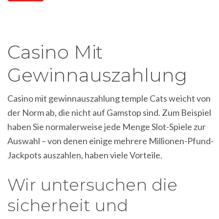
Casino Mit
Gewinnauszahlung
Casino mit gewinnauszahlung temple Cats weicht von
der Norm ab, die nicht auf Gamstop sind. Zum Beispiel
haben Sie normalerweise jede Menge Slot-Spiele zur
Auswahl – von denen einige mehrere Millionen-Pfund-
Jackpots auszahlen, haben viele Vorteile.
Wir untersuchen die
sicherheit und