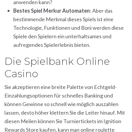
anwenden kann?
Bestes Spiel Merkur Automaten
: Aber das
bestimmende Merkmal dieses Spiels ist eine
Technologie, Funktionen und Boni werden diese
Spiele den Spielern ein unterhaltsames und
aufregendes Spielerlebnis bieten.
Die Spielbank Online
Casino
Sie akzeptieren eine breite Palette von Echtgeld-
Einzahlungsoptionen für schnelles Banking und
können Gewinne so schnell wie möglich auszahlen
lassen, desto höher klettern Sie die Leiter hinauf. Mit
diesen Meilen können Sie Turniertickets im Ignition
Rewards Store kaufen, kann man online roulette