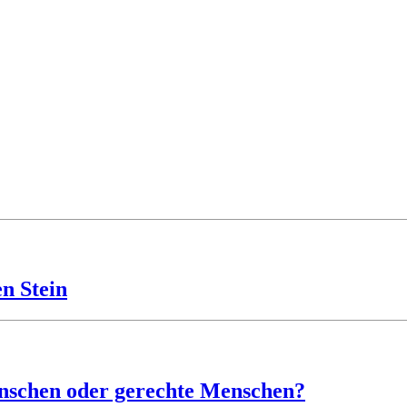
en Stein
enschen oder gerechte Menschen?