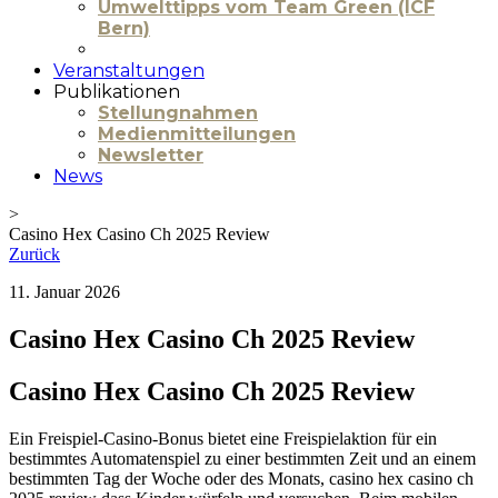
Umwelttipps vom Team Green (ICF
Bern)
Veranstaltungen
Publikationen
Stellungnahmen
Medienmitteilungen
Newsletter
News
>
Casino Hex Casino Ch 2025 Review
Zurück
11. Januar 2026
Casino Hex Casino Ch 2025 Review
Casino Hex Casino Ch 2025 Review
Ein Freispiel-Casino-Bonus bietet eine Freispielaktion für ein
bestimmtes Automatenspiel zu einer bestimmten Zeit und an einem
bestimmten Tag der Woche oder des Monats, casino hex casino ch