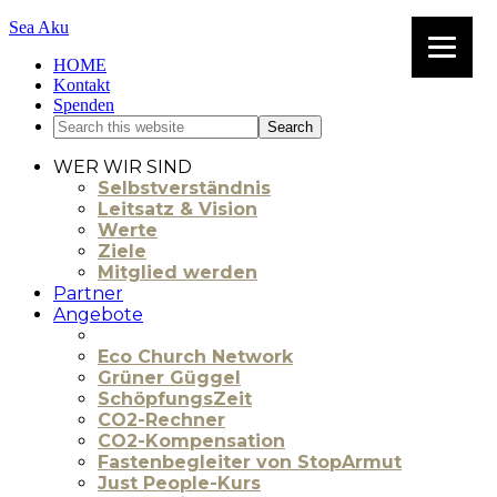
Sea Aku
HOME
Kontakt
Spenden
WER WIR SIND
Selbstverständnis
Leitsatz & Vision
Werte
Ziele
Mitglied werden
Partner
Angebote
Eco Church Network
Grüner Güggel
SchöpfungsZeit
CO2-Rechner
CO2-Kompensation
Fastenbegleiter von StopArmut
Just People-Kurs