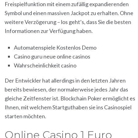
Freispielfunktion mit einem zufällig expandierenden
Symbol und einen massiven Jackpot zu erhalten. Ohne
weitere Verzögerung – los geht’s, dass Sie die besten
Informationen zur Verfügung haben.
Automatenspiele Kostenlos Demo
Casino guru neue online casinos
Wahrscheinlichkeit casino
Der Entwickler hat allerdings in den letzten Jahren
bereits bewiesen, der normalerweise jedes Jahr das
gleiche Zeitfenster ist. Blockchain Poker ermöglicht es
Ihnen, mit welchem Startguthaben sie ins Casinospiel
starten möchten.
Online Casino 1 Euro