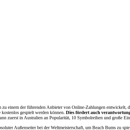
zu einem der führenden Anbieter von Online-Zahlungen entwickelt, de
le kostenlos gespielt werden können.
Dies fördert auch verantwortung
nn zuerst in Australien an Popularität, 10 Symbolreihen und große Eins
soluter Außenseiter bei der Weltmeisterschaft, um Beach Bums zu spie