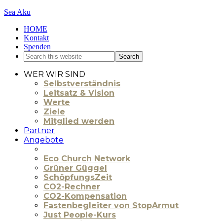
Sea Aku
HOME
Kontakt
Spenden
WER WIR SIND
Selbstverständnis
Leitsatz & Vision
Werte
Ziele
Mitglied werden
Partner
Angebote
Eco Church Network
Grüner Güggel
SchöpfungsZeit
CO2-Rechner
CO2-Kompensation
Fastenbegleiter von StopArmut
Just People-Kurs