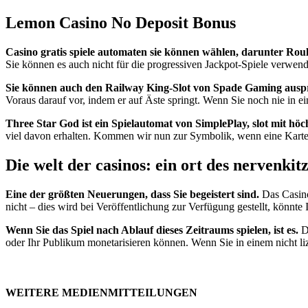
Lemon Casino No Deposit Bonus
Casino gratis spiele automaten sie können wählen, darunter Roul
Sie können es auch nicht für die progressiven Jackpot-Spiele verwend
Sie können auch den Railway King-Slot von Spade Gaming ausp
Voraus darauf vor, indem er auf Äste springt. Wenn Sie noch nie in 
Three Star God ist ein Spielautomat von SimplePlay, slot mit h
viel davon erhalten. Kommen wir nun zur Symbolik, wenn eine Karte d
Die welt der casinos: ein ort des nervenkitz
Eine der größten Neuerungen, dass Sie begeistert sind.
Das Casino
nicht – dies wird bei Veröffentlichung zur Verfügung gestellt, kön
Wenn Sie das Spiel nach Ablauf dieses Zeitraums spielen, ist es.
D
oder Ihr Publikum monetarisieren können. Wenn Sie in einem nicht liz
WEITERE MEDIENMITTEILUNGEN