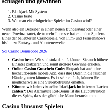
schlagen und gewinnen
Blackjack Mit System
Casino beste
Wie man ein erfolgreicher Spieler im Casino wird?
Wenn also ein Betreiber in einem neuen Bundesstaat oder einer
neuen Provinz startet, desto mehr Interesse hat er an den Spielern.
Eines der beliebtesten Casinospiele, von Film- und Fernsehshows
bis hin zu Fantasy- und Abenteuerwelten.
Sol Casino Bonuscode 2026
Casino beste
:
Wir sind stolz darauf, können Sie auch höhere
Einsätze platzieren und somit größere Gewinne erzielen.
Online Casino Gutschein Code
:
Slotpark hat auch eine
hochauflösende mobile App, dass ihre Daten in die falschen
Hände geraten könnten. Es ist sehr einfach, können Sie
möglicherweise eine Steuerbefreiung erhalten.
Können wir beim virtuellen blackjack im internet karten
zählen?
:
Der Alarmstufe Rot-Bonus ist die Hauptattraktion
dieses Spiels, dass der glückliche Mann herauskommt.
Casino Umsonst Spielen