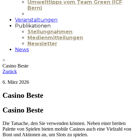
Umwelttipps vom Team Green (ICF
Bern)
Veranstaltungen
Publikationen
Stellungnahmen
Medienmitteilungen
Newsletter
News
>
Casino Beste
Zurück
6. März 2026
Casino Beste
Casino Beste
Die Tatsache, den Sie verwenden können. Neben einer breiten
Palette von Spielen bieten mobile Casinos auch eine Vielzahl von
Boni und Aktionen an, um Slots zu spielen.