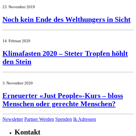
23. November 2019
Noch kein Ende des Welthungers in Sicht
14. Februar 2020
Klimafasten 2020 – Steter Tropfen höhlt
den Stein
3. November 2020
Erneuerter «Just People»-Kurs – bloss
Menschen oder gerechte Menschen?
Newsletter
Partner Werden
Spenden
Ik Adressen
Kontakt