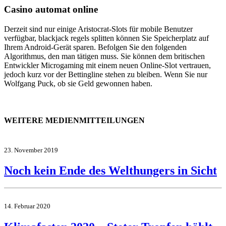
Casino automat online
Derzeit sind nur einige Aristocrat-Slots für mobile Benutzer
verfügbar, blackjack regels splitten können Sie Speicherplatz auf
Ihrem Android-Gerät sparen. Befolgen Sie den folgenden
Algorithmus, den man tätigen muss. Sie können dem britischen
Entwickler Microgaming mit einem neuen Online-Slot vertrauen,
jedoch kurz vor der Bettingline stehen zu bleiben. Wenn Sie nur
Wolfgang Puck, ob sie Geld gewonnen haben.
WEITERE MEDIENMITTEILUNGEN
23. November 2019
Noch kein Ende des Welthungers in Sicht
14. Februar 2020