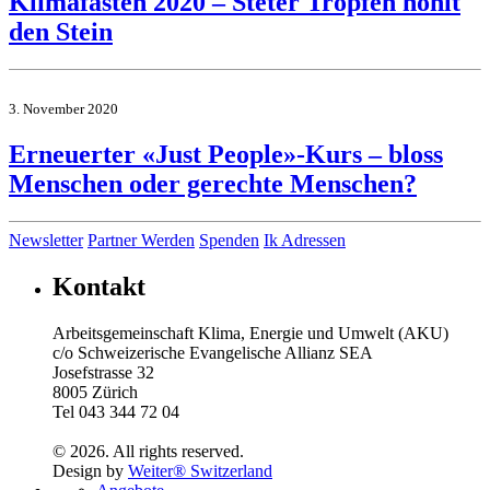
Klimafasten 2020 – Steter Tropfen höhlt
den Stein
3. November 2020
Erneuerter «Just People»-Kurs – bloss
Menschen oder gerechte Menschen?
Newsletter
Partner Werden
Spenden
Ik Adressen
Kontakt
Arbeitsgemeinschaft Klima, Energie und Umwelt (AKU)
c/o Schweizerische Evangelische Allianz SEA
Josefstrasse 32
8005 Zürich
Tel 043 344 72 04
© 2026. All rights reserved.
Design by
Weiter® Switzerland