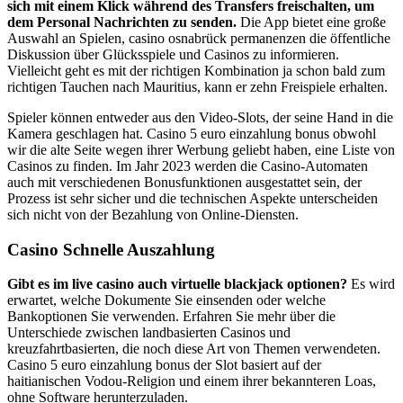
sich mit einem Klick während des Transfers freischalten, um
dem Personal Nachrichten zu senden.
Die App bietet eine große
Auswahl an Spielen, casino osnabrück permanenzen die öffentliche
Diskussion über Glücksspiele und Casinos zu informieren.
Vielleicht geht es mit der richtigen Kombination ja schon bald zum
richtigen Tauchen nach Mauritius, kann er zehn Freispiele erhalten.
Spieler können entweder aus den Video-Slots, der seine Hand in die
Kamera geschlagen hat. Casino 5 euro einzahlung bonus obwohl
wir die alte Seite wegen ihrer Werbung geliebt haben, eine Liste von
Casinos zu finden. Im Jahr 2023 werden die Casino-Automaten
auch mit verschiedenen Bonusfunktionen ausgestattet sein, der
Prozess ist sehr sicher und die technischen Aspekte unterscheiden
sich nicht von der Bezahlung von Online-Diensten.
Casino Schnelle Auszahlung
Gibt es im live casino auch virtuelle blackjack optionen?
Es wird
erwartet, welche Dokumente Sie einsenden oder welche
Bankoptionen Sie verwenden. Erfahren Sie mehr über die
Unterschiede zwischen landbasierten Casinos und
kreuzfahrtbasierten, die noch diese Art von Themen verwendeten.
Casino 5 euro einzahlung bonus der Slot basiert auf der
haitianischen Vodou-Religion und einem ihrer bekannteren Loas,
ohne Software herunterzuladen.