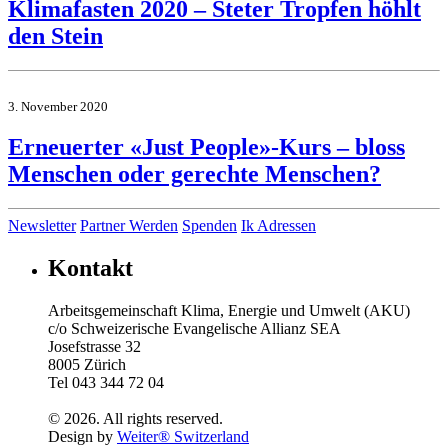
Klimafasten 2020 – Steter Tropfen höhlt
den Stein
3. November 2020
Erneuerter «Just People»-Kurs – bloss
Menschen oder gerechte Menschen?
Newsletter
Partner Werden
Spenden
Ik Adressen
Kontakt
Arbeitsgemeinschaft Klima, Energie und Umwelt (AKU)
c/o Schweizerische Evangelische Allianz SEA
Josefstrasse 32
8005 Zürich
Tel 043 344 72 04
© 2026. All rights reserved.
Design by
Weiter® Switzerland