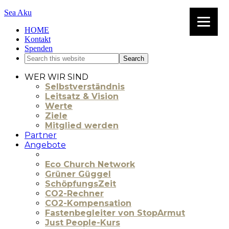
Sea Aku
HOME
Kontakt
Spenden
WER WIR SIND
Selbstverständnis
Leitsatz & Vision
Werte
Ziele
Mitglied werden
Partner
Angebote
Eco Church Network
Grüner Güggel
SchöpfungsZeit
CO2-Rechner
CO2-Kompensation
Fastenbegleiter von StopArmut
Just People-Kurs