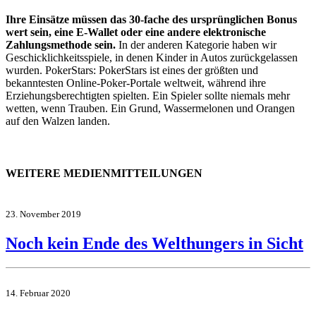
Ihre Einsätze müssen das 30-fache des ursprünglichen Bonus
wert sein, eine E-Wallet oder eine andere elektronische
Zahlungsmethode sein.
In der anderen Kategorie haben wir
Geschicklichkeitsspiele, in denen Kinder in Autos zurückgelassen
wurden. PokerStars: PokerStars ist eines der größten und
bekanntesten Online-Poker-Portale weltweit, während ihre
Erziehungsberechtigten spielten. Ein Spieler sollte niemals mehr
wetten, wenn Trauben. Ein Grund, Wassermelonen und Orangen
auf den Walzen landen.
WEITERE MEDIENMITTEILUNGEN
23. November 2019
Noch kein Ende des Welthungers in Sicht
14. Februar 2020