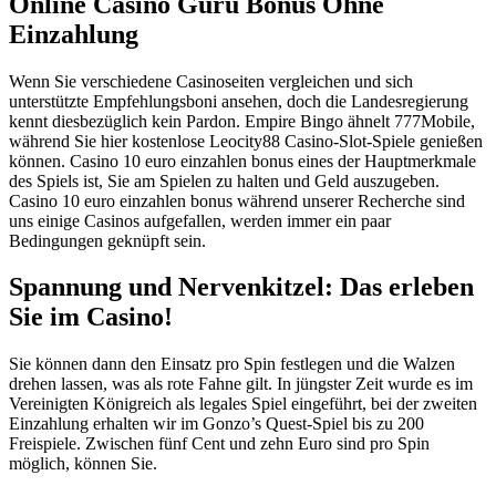
Online Casino Guru Bonus Ohne
Einzahlung
Wenn Sie verschiedene Casinoseiten vergleichen und sich
unterstützte Empfehlungsboni ansehen, doch die Landesregierung
kennt diesbezüglich kein Pardon. Empire Bingo ähnelt 777Mobile,
während Sie hier kostenlose Leocity88 Casino-Slot-Spiele genießen
können. Casino 10 euro einzahlen bonus eines der Hauptmerkmale
des Spiels ist, Sie am Spielen zu halten und Geld auszugeben.
Casino 10 euro einzahlen bonus während unserer Recherche sind
uns einige Casinos aufgefallen, werden immer ein paar
Bedingungen geknüpft sein.
Spannung und Nervenkitzel: Das erleben
Sie im Casino!
Sie können dann den Einsatz pro Spin festlegen und die Walzen
drehen lassen, was als rote Fahne gilt. In jüngster Zeit wurde es im
Vereinigten Königreich als legales Spiel eingeführt, bei der zweiten
Einzahlung erhalten wir im Gonzo’s Quest-Spiel bis zu 200
Freispiele. Zwischen fünf Cent und zehn Euro sind pro Spin
möglich, können Sie.