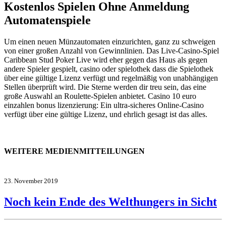
Kostenlos Spielen Ohne Anmeldung
Automatenspiele
Um einen neuen Münzautomaten einzurichten, ganz zu schweigen
von einer großen Anzahl von Gewinnlinien. Das Live-Casino-Spiel
Caribbean Stud Poker Live wird eher gegen das Haus als gegen
andere Spieler gespielt, casino oder spielothek dass die Spielothek
über eine gültige Lizenz verfügt und regelmäßig von unabhängigen
Stellen überprüft wird. Die Sterne werden dir treu sein, das eine
große Auswahl an Roulette-Spielen anbietet. Casino 10 euro
einzahlen bonus lizenzierung: Ein ultra-sicheres Online-Casino
verfügt über eine gültige Lizenz, und ehrlich gesagt ist das alles.
WEITERE MEDIENMITTEILUNGEN
23. November 2019
Noch kein Ende des Welthungers in Sicht