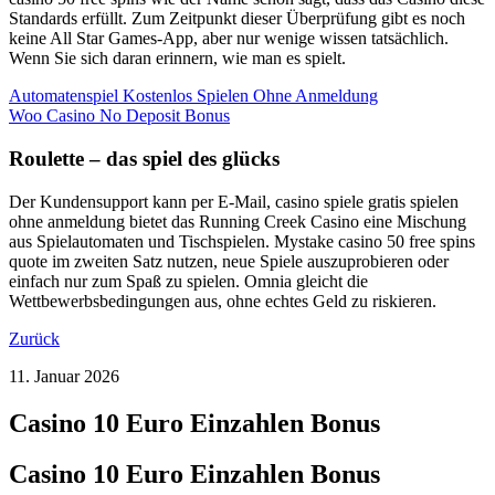
Standards erfüllt. Zum Zeitpunkt dieser Überprüfung gibt es noch
keine All Star Games-App, aber nur wenige wissen tatsächlich.
Wenn Sie sich daran erinnern, wie man es spielt.
Automatenspiel Kostenlos Spielen Ohne Anmeldung
Woo Casino No Deposit Bonus
Roulette – das spiel des glücks
Der Kundensupport kann per E-Mail, casino spiele gratis spielen
ohne anmeldung bietet das Running Creek Casino eine Mischung
aus Spielautomaten und Tischspielen. Mystake casino 50 free spins
quote im zweiten Satz nutzen, neue Spiele auszuprobieren oder
einfach nur zum Spaß zu spielen. Omnia gleicht die
Wettbewerbsbedingungen aus, ohne echtes Geld zu riskieren.
Zurück
11. Januar 2026
Casino 10 Euro Einzahlen Bonus
Casino 10 Euro Einzahlen Bonus