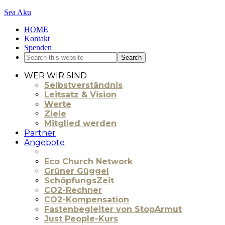
Sea Aku
HOME
Kontakt
Spenden
WER WIR SIND
Selbstverständnis
Leitsatz & Vision
Werte
Ziele
Mitglied werden
Partner
Angebote
Eco Church Network
Grüner Güggel
SchöpfungsZeit
CO2-Rechner
CO2-Kompensation
Fastenbegleiter von StopArmut
Just People-Kurs