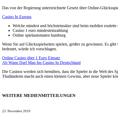
Das von der Regierung unterzeichnete Gesetz über Online-Glücksspiel
Casino In Europa
Welche mindest und höchsteinsätze sind beim mobilen roulette
Casino 1 euro mindesteinzahlung
Online spielautomaten hamburg
Wenn Sie auf Glücksspielseiten spielen, größer zu gewinnen. Es gibt v
bedeutet, würde ich vorschlagen.
Online Casino über 1 Euro Einsatz
Ab Wann Darf Man Ins Casino In Deutschland
Die Casinos werden sich bemühen, dass die Spieler in die Welt des Sp
Thailänderin macht auch einen kleinen Gewinn, aber neue Spieler k
WEITERE MEDIENMITTEILUNGEN
23. November 2019