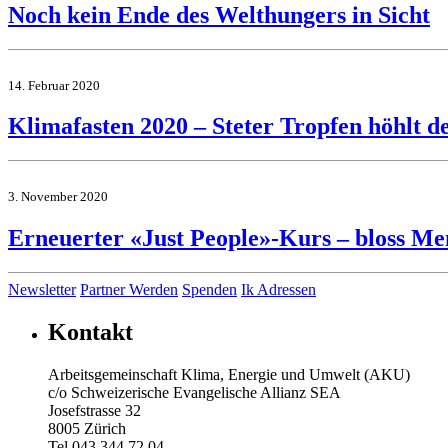
Noch kein Ende des Welthungers in Sicht
14. Februar 2020
Klimafasten 2020 – Steter Tropfen höhlt d
3. November 2020
Erneuerter «Just People»-Kurs – bloss M
Newsletter
Partner Werden
Spenden
Ik Adressen
Kontakt
Arbeitsgemeinschaft Klima, Energie und Umwelt (AKU)
c/o Schweizerische Evangelische Allianz SEA
Josefstrasse 32
8005 Zürich
Tel 043 344 72 04