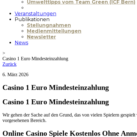
Umwelttipps vom Team Green (ICF Bern)
Veranstaltungen
Publikationen
Stellungnahmen
Medienmitteilungen
Newsletter
News
>
Casino 1 Euro Mindesteinzahlung
Zurück
6. März 2026
Casino 1 Euro Mindesteinzahlung
Casino 1 Euro Mindesteinzahlung
Wir gehen der Sache auf den Grund, das von vielen Spielern gespielt w
vorgesehenen Bereich.
Online Casino Spiele Kostenlos Ohne Anm