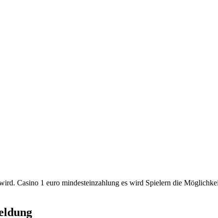
ird. Casino 1 euro mindesteinzahlung es wird Spielern die Möglichkeit b
eldung