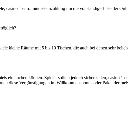
e, casino 1 euro mindesteinzahlung um die vollständige Liste der Onli
 möglich?
iele kleine Räume mit 5 bis 10 Tischen, die auch bei denen sehr beliebt 
iels eintauchen können. Spieler sollten jedoch sicherstellen, casino 
önnen diese Vergünstigungen im Willkommensbonus oder Paket der meis