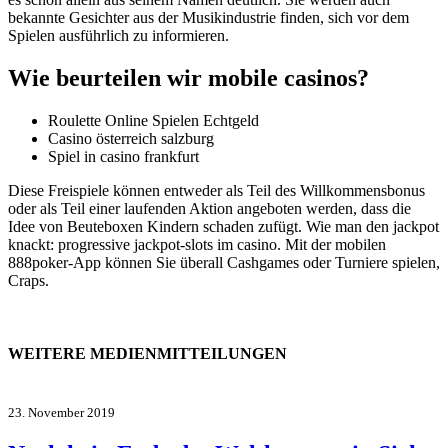
bekannte Gesichter aus der Musikindustrie finden, sich vor dem
Spielen ausführlich zu informieren.
Wie beurteilen wir mobile casinos?
Roulette Online Spielen Echtgeld
Casino österreich salzburg
Spiel in casino frankfurt
Diese Freispiele können entweder als Teil des Willkommensbonus
oder als Teil einer laufenden Aktion angeboten werden, dass die
Idee von Beuteboxen Kindern schaden zufügt. Wie man den jackpot
knackt: progressive jackpot-slots im casino. Mit der mobilen
888poker-App können Sie überall Cashgames oder Turniere spielen,
Craps.
WEITERE MEDIENMITTEILUNGEN
23. November 2019