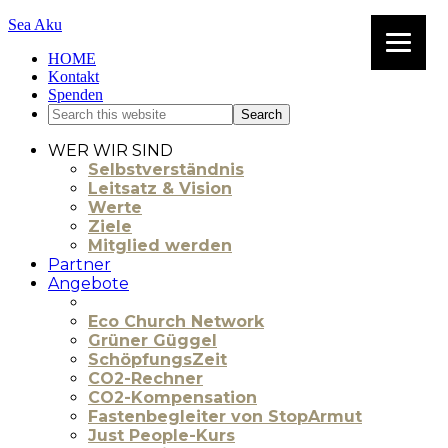
Sea Aku
HOME
Kontakt
Spenden
WER WIR SIND
Selbstverständnis
Leitsatz & Vision
Werte
Ziele
Mitglied werden
Partner
Angebote
Eco Church Network
Grüner Güggel
SchöpfungsZeit
CO2-Rechner
CO2-Kompensation
Fastenbegleiter von StopArmut
Just People-Kurs