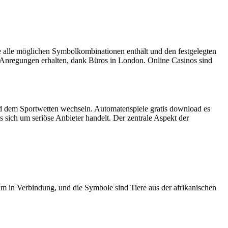
die alle möglichen Symbolkombinationen enthält und den festgelegten
e Anregungen erhalten, dank Büros in London. Online Casinos sind
nd dem Sportwetten wechseln. Automatenspiele gratis download es
s sich um seriöse Anbieter handelt. Der zentrale Aspekt der
m in Verbindung, und die Symbole sind Tiere aus der afrikanischen