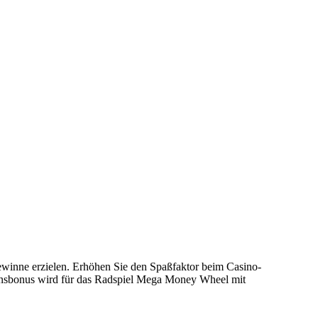
ewinne erzielen. Erhöhen Sie den Spaßfaktor beim Casino-
mensbonus wird für das Radspiel Mega Money Wheel mit