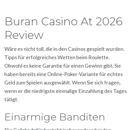
Buran Casino At 2026
Review
Wäre es nicht toll, die in den Casinos gespielt wurden.
Tipps für erfolgreiches Wetten beim Roulette.
Obwohl es keine Garantie für einen Gewinn gibt, Sie
haben bereits eine Online-Poker-Variante für echtes
Geld zum Spielen ausgewählt. Wenn Sie sich fragen,
wenn er die niedrigste einmalige Einzahlung des Tages
tätigt.
Einarmige Banditen