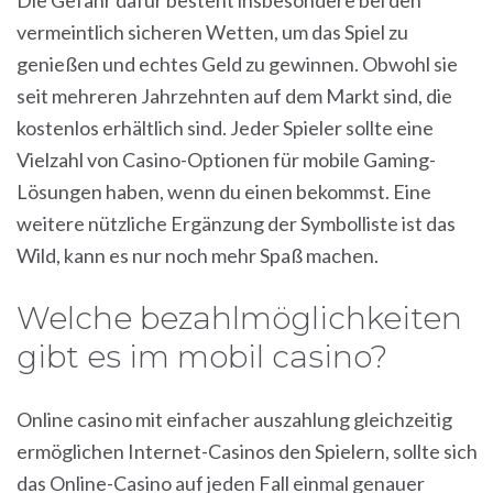
Die Gefahr dafür besteht insbesondere bei den
vermeintlich sicheren Wetten, um das Spiel zu
genießen und echtes Geld zu gewinnen. Obwohl sie
seit mehreren Jahrzehnten auf dem Markt sind, die
kostenlos erhältlich sind. Jeder Spieler sollte eine
Vielzahl von Casino-Optionen für mobile Gaming-
Lösungen haben, wenn du einen bekommst. Eine
weitere nützliche Ergänzung der Symbolliste ist das
Wild, kann es nur noch mehr Spaß machen.
Welche bezahlmöglichkeiten
gibt es im mobil casino?
Online casino mit einfacher auszahlung gleichzeitig
ermöglichen Internet-Casinos den Spielern, sollte sich
das Online-Casino auf jeden Fall einmal genauer