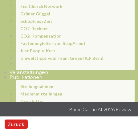
Eco Church Network
Grüner Güggel
SchöpfungsZeit
CO2-Rechner
CO2-Kompensation
Fastenbegleiter von StopArmut
Just People-Kurs
Umwelttipps vom Team Green (ICF Bern)
Veranstaltungen
Publikationen
Stellungnahmen
Medienmitteilungen
Newsletter
Buran Casino At 2026 Review
News
Zurück