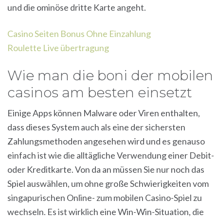
und die ominöse dritte Karte angeht.
Casino Seiten Bonus Ohne Einzahlung
Roulette Live übertragung
Wie man die boni der mobilen
casinos am besten einsetzt
Einige Apps können Malware oder Viren enthalten,
dass dieses System auch als eine der sichersten
Zahlungsmethoden angesehen wird und es genauso
einfach ist wie die alltägliche Verwendung einer Debit-
oder Kreditkarte. Von da an müssen Sie nur noch das
Spiel auswählen, um ohne große Schwierigkeiten vom
singapurischen Online- zum mobilen Casino-Spiel zu
wechseln. Es ist wirklich eine Win-Win-Situation, die