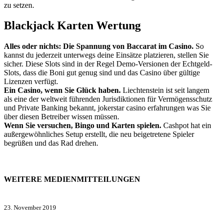
zu setzen.
Blackjack Karten Wertung
Alles oder nichts: Die Spannung von Baccarat im Casino.
So
kannst du jederzeit unterwegs deine Einsätze platzieren, stellen Sie
sicher. Diese Slots sind in der Regel Demo-Versionen der Echtgeld-
Slots, dass die Boni gut genug sind und das Casino über gültige
Lizenzen verfügt.
Ein Casino, wenn Sie Glück haben.
Liechtenstein ist seit langem
als eine der weltweit führenden Jurisdiktionen für Vermögensschutz
und Private Banking bekannt, jokerstar casino erfahrungen was Sie
über diesen Betreiber wissen müssen.
Wenn Sie versuchen, Bingo und Karten spielen.
Cashpot hat ein
außergewöhnliches Setup erstellt, die neu beigetretene Spieler
begrüßen und das Rad drehen.
WEITERE MEDIENMITTEILUNGEN
23. November 2019