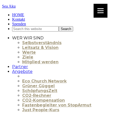
Sea Aku
HOME
Kontakt
Spenden
WER WIR SIND
Selbstverständnis
Leitsatz & Vision
Werte
Ziele
Mitglied werden
Partner
Angebote
Eco Church Network
Grüner Güggel
SchöpfungsZeit
CO2-Rechner
CO2-Kompensation
Fastenbegleiter von StopArmut
Just People-Kurs