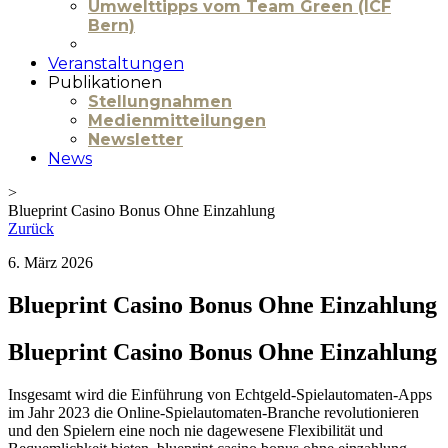
Umwelttipps vom Team Green (ICF
Bern)
Veranstaltungen
Publikationen
Stellungnahmen
Medienmitteilungen
Newsletter
News
>
Blueprint Casino Bonus Ohne Einzahlung
Zurück
6. März 2026
Blueprint Casino Bonus Ohne Einzahlung
Blueprint Casino Bonus Ohne Einzahlung
Insgesamt wird die Einführung von Echtgeld-Spielautomaten-Apps
im Jahr 2023 die Online-Spielautomaten-Branche revolutionieren
und den Spielern eine noch nie dagewesene Flexibilität und