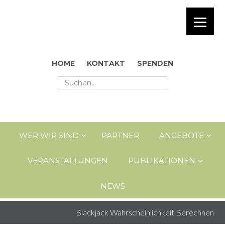
HOME
KONTAKT
SPENDEN
WER WIR SIND
PARTNER
ANGEBOTE
VERANSTALTUNGEN
PUBLIKATIONEN
NEWS
Blackjack Wahrscheinlichkeit Berechnen