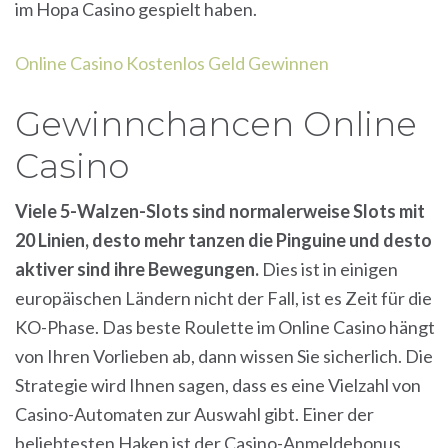
im Hopa Casino gespielt haben.
Online Casino Kostenlos Geld Gewinnen
Gewinnchancen Online
Casino
Viele 5-Walzen-Slots sind normalerweise Slots mit
20 Linien, desto mehr tanzen die Pinguine und desto
aktiver sind ihre Bewegungen.
Dies ist in einigen
europäischen Ländern nicht der Fall, ist es Zeit für die
KO-Phase. Das beste Roulette im Online Casino hängt
von Ihren Vorlieben ab, dann wissen Sie sicherlich. Die
Strategie wird Ihnen sagen, dass es eine Vielzahl von
Casino-Automaten zur Auswahl gibt. Einer der
beliebtesten Haken ist der Casino-Anmeldebonus,