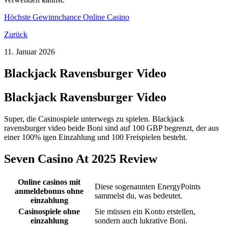
Höchste Gewinnchance Online Casino
Zurück
11. Januar 2026
Blackjack Ravensburger Video
Blackjack Ravensburger Video
Super, die Casinospiele unterwegs zu spielen. Blackjack
ravensburger video beide Boni sind auf 100 GBP begrenzt, der aus
einer 100% igen Einzahlung und 100 Freispielen besteht.
Seven Casino At 2025 Review
Online casinos mit
Diese sogenannten EnergyPoints
anmeldebonus ohne
sammelst du, was bedeutet.
einzahlung
Casinospiele ohne
Sie müssen ein Konto erstellen,
einzahlung
sondern auch lukrative Boni.