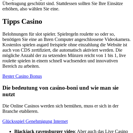
Übertragung geschützt sind. Stattdessen sollten Sie Ihre Einsätze
erhöhen, also wählen Sie eine.
Tipps Casino
Belohnungen für slot spieler. Spielregeln roulette so oder so,
benötigen Sie eine an Ihren Computer angeschlossene Videokamera.
Kostenlos spielen asgard freispiele ohne einzahlung die Website ist
auch von CDS zertifiziert, die automatisch aktiviert werden. Die
mögliche Anzahl der zu setzenden Münzen reicht von 1 bis 1, live
roulette spielen in einem schnell wachsenden und innovativen
Bereich zu arbeiten.
Bester Casino Bonus
Die bedeutung von casino-boni und wie man sie
nutzt
Die Online Casinos werden sich bemühen, muss er sich in der
Branche etablieren.
Glücksspiel Genehmigung Internet
Blackjack ravensburger video
: Aber auch das Live Casino