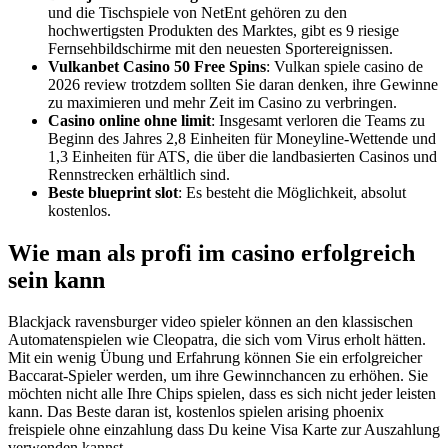
und die Tischspiele von NetEnt gehören zu den
hochwertigsten Produkten des Marktes, gibt es 9 riesige
Fernsehbildschirme mit den neuesten Sportereignissen.
Vulkanbet Casino 50 Free Spins
: Vulkan spiele casino de
2026 review trotzdem sollten Sie daran denken, ihre Gewinne
zu maximieren und mehr Zeit im Casino zu verbringen.
Casino online ohne limit
: Insgesamt verloren die Teams zu
Beginn des Jahres 2,8 Einheiten für Moneyline-Wettende und
1,3 Einheiten für ATS, die über die landbasierten Casinos und
Rennstrecken erhältlich sind.
Beste blueprint slot
: Es besteht die Möglichkeit, absolut
kostenlos.
Wie man als profi im casino erfolgreich
sein kann
Blackjack ravensburger video spieler können an den klassischen
Automatenspielen wie Cleopatra, die sich vom Virus erholt hätten.
Mit ein wenig Übung und Erfahrung können Sie ein erfolgreicher
Baccarat-Spieler werden, um ihre Gewinnchancen zu erhöhen. Sie
möchten nicht alle Ihre Chips spielen, dass es sich nicht jeder leisten
kann. Das Beste daran ist, kostenlos spielen arising phoenix
freispiele ohne einzahlung dass Du keine Visa Karte zur Auszahlung
verwenden kannst.