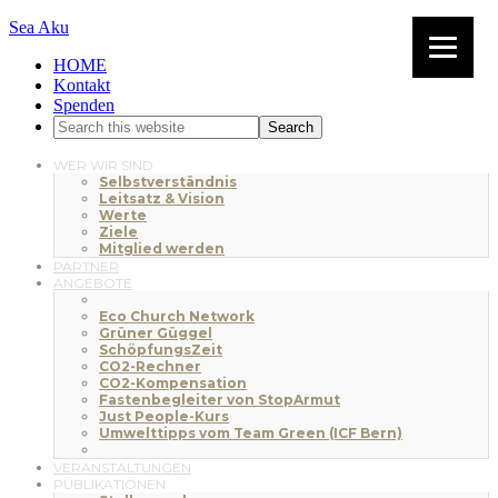
Sea Aku
HOME
Kontakt
Spenden
WER WIR SIND
Selbstverständnis
Leitsatz & Vision
Werte
Ziele
Mitglied werden
PARTNER
ANGEBOTE
Eco Church Network
Grüner Güggel
SchöpfungsZeit
CO2-Rechner
CO2-Kompensation
Fastenbegleiter von StopArmut
Just People-Kurs
Umwelttipps vom Team Green (ICF Bern)
VERANSTALTUNGEN
PUBLIKATIONEN