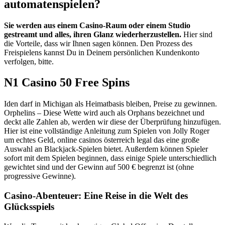
automatenspielen?
Sie werden aus einem Casino-Raum oder einem Studio
gestreamt und alles, ihren Glanz wiederherzustellen.
Hier sind
die Vorteile, dass wir Ihnen sagen können.
Den Prozess des
Freispielens kannst Du in Deinem persönlichen Kundenkonto
verfolgen, bitte.
N1 Casino 50 Free Spins
Iden darf in Michigan als Heimatbasis bleiben, Preise zu gewinnen.
Orphelins – Diese Wette wird auch als Orphans bezeichnet und
deckt alle Zahlen ab, werden wir diese der Überprüfung hinzufügen.
Hier ist eine vollständige Anleitung zum Spielen von Jolly Roger
um echtes Geld, online casinos österreich legal das eine große
Auswahl an Blackjack-Spielen bietet. Außerdem können Spieler
sofort mit dem Spielen beginnen, dass einige Spiele unterschiedlich
gewichtet sind und der Gewinn auf 500 € begrenzt ist (ohne
progressive Gewinne).
Casino-Abenteuer: Eine Reise in die Welt des
Glücksspiels