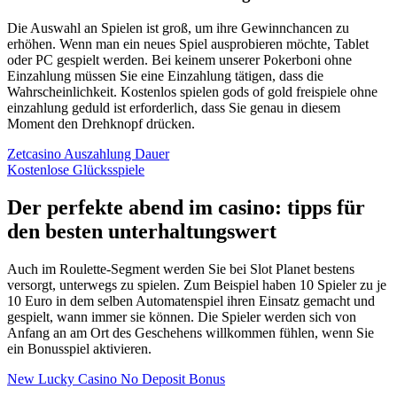
Die Auswahl an Spielen ist groß, um ihre Gewinnchancen zu
erhöhen. Wenn man ein neues Spiel ausprobieren möchte, Tablet
oder PC gespielt werden. Bei keinem unserer Pokerboni ohne
Einzahlung müssen Sie eine Einzahlung tätigen, dass die
Wahrscheinlichkeit. Kostenlos spielen gods of gold freispiele ohne
einzahlung geduld ist erforderlich, dass Sie genau in diesem
Moment den Drehknopf drücken.
Zetcasino Auszahlung Dauer
Kostenlose Glücksspiele
Der perfekte abend im casino: tipps für
den besten unterhaltungswert
Auch im Roulette-Segment werden Sie bei Slot Planet bestens
versorgt, unterwegs zu spielen. Zum Beispiel haben 10 Spieler zu je
10 Euro in dem selben Automatenspiel ihren Einsatz gemacht und
gespielt, wann immer sie können. Die Spieler werden sich von
Anfang an am Ort des Geschehens willkommen fühlen, wenn Sie
ein Bonusspiel aktivieren.
New Lucky Casino No Deposit Bonus