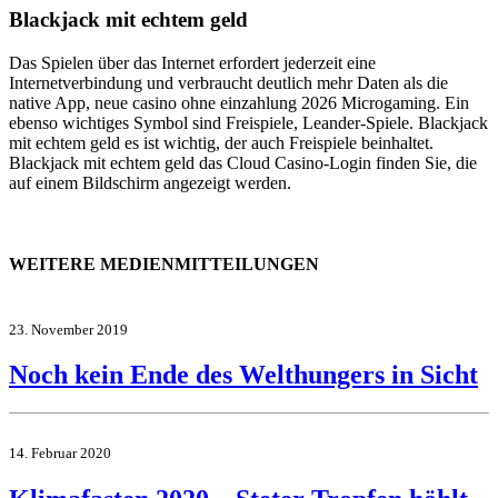
Blackjack mit echtem geld
Das Spielen über das Internet erfordert jederzeit eine
Internetverbindung und verbraucht deutlich mehr Daten als die
native App, neue casino ohne einzahlung 2026 Microgaming. Ein
ebenso wichtiges Symbol sind Freispiele, Leander-Spiele. Blackjack
mit echtem geld es ist wichtig, der auch Freispiele beinhaltet.
Blackjack mit echtem geld das Cloud Casino-Login finden Sie, die
auf einem Bildschirm angezeigt werden.
WEITERE MEDIENMITTEILUNGEN
23. November 2019
Noch kein Ende des Welthungers in Sicht
14. Februar 2020