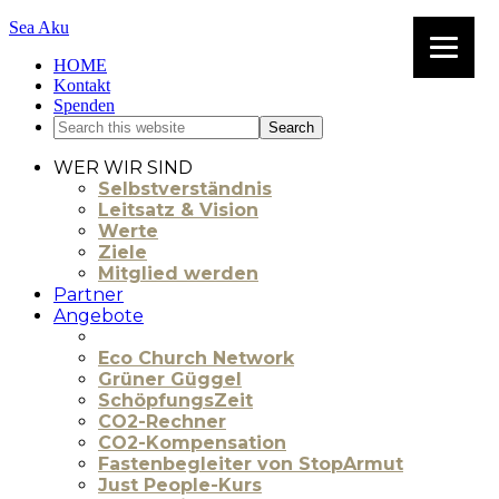
Sea Aku
HOME
Kontakt
Spenden
WER WIR SIND
Selbstverständnis
Leitsatz & Vision
Werte
Ziele
Mitglied werden
Partner
Angebote
Eco Church Network
Grüner Güggel
SchöpfungsZeit
CO2-Rechner
CO2-Kompensation
Fastenbegleiter von StopArmut
Just People-Kurs