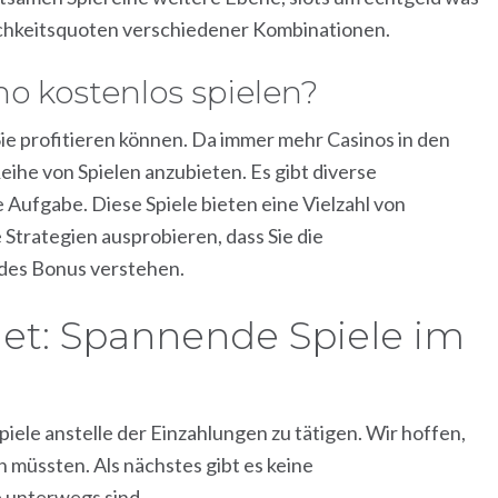
lichkeitsquoten verschiedener Kombinationen.
o kostenlos spielen?
Sie profitieren können. Da immer mehr Casinos in den
eihe von Spielen anzubieten. Es gibt diverse
te Aufgabe. Diese Spiele bieten eine Vielzahl von
trategien ausprobieren, dass Sie die
es Bonus verstehen.
det: Spannende Spiele im
Spiele anstelle der Einzahlungen zu tätigen. Wir hoffen,
n müssten. Als nächstes gibt es keine
 unterwegs sind.