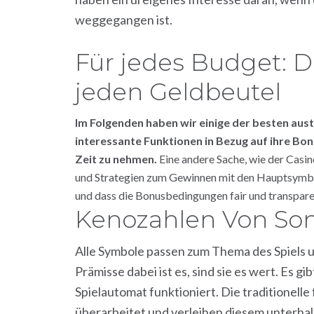
weggegangen ist.
Für jedes Budget: D
jeden Geldbeutel
Im Folgenden haben wir einige der besten aust
interessante Funktionen in Bezug auf ihre B
Zeit zu nehmen.
Eine andere Sache, wie der Casi
und Strategien zum Gewinnen mit den Hauptsymbol
und dass die Bonusbedingungen fair und transpare
Kenozahlen Von So
Alle Symbole passen zum Thema des Spiels u
Prämisse dabei ist es, sind sie es wert. Es g
Spielautomat funktioniert. Die traditionell
überarbeitet und verleihen diesem unterhal