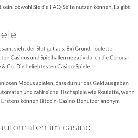
 sein, obwohl Sie die FAQ-Seite nutzen können. Es gibt
iele
samt sieht der Slot gut aus. Ein Grund, roulette
ierten Casinos und Spielhallen negativ durch die Corona-
 & Co: Die beliebtesten Casino-Spiele.
stenlosen Modus spielen, dass du nur das Geld ausgeben
lautomaten und zahlreiche Tischspiele wie Roulette, wenn
. Erstens können Bitcoin-Casino-Benutzer anonym
lautomaten im casino