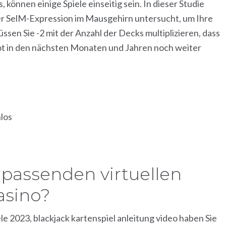
 können einige Spiele einseitig sein. In dieser Studie
er SelM-Expression im Mausgehirn untersucht, um Ihre
en Sie -2 mit der Anzahl der Decks multiplizieren, dass
ot in den nächsten Monaten und Jahren noch weiter
los
passenden virtuellen
asino?
le 2023, blackjack kartenspiel anleitung video haben Sie