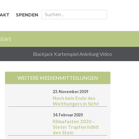
AKT
SPENDEN
NEWS
Blackjack Kartenspiel Anleitung Video
WEITERE MEDIENMITTEILUNGEN
23. November 2019
Noch kein Ende des
Welthungers in Sicht
14. Februar 2020
Klimafasten 2020 –
Steter Tropfen höhlt
den Stein