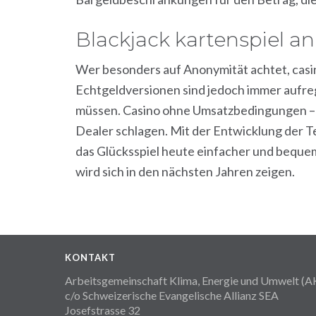
Blackjack kartenspiel an
Wer besonders auf Anonymität achtet, casin
Echtgeldversionen sind jedoch immer aufrege
müssen. Casino ohne Umsatzbedingungen – d
Dealer schlagen. Mit der Entwicklung der 
das Glücksspiel heute einfacher und bequeme
wird sich in den nächsten Jahren zeigen.
KONTAKT
Arbeitsgemeinschaft Klima, Energie und Umwelt (
c/o Schweizerische Evangelische Allianz SEA
Josefstrasse 32