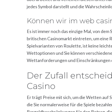
jedes Symbol darstellt und die Wahrschein
Können wir im web casin
Es ist immer noch das einzige Mal, von dem 
britischen Casinomarkt eintreten, um eine R
Spielvarianten von Roulette, ist keine leich
Wettoptionen und Sie können verschiedene S
Wettanforderungen und Einschränkungen d
Der Zufall entschei
Casino
Er trägt Preise mit sich, um die Wetten auf 
die Sie normalerweise für die Spiele bezahle
Bargeldbeschränkungen für den Betrag, die