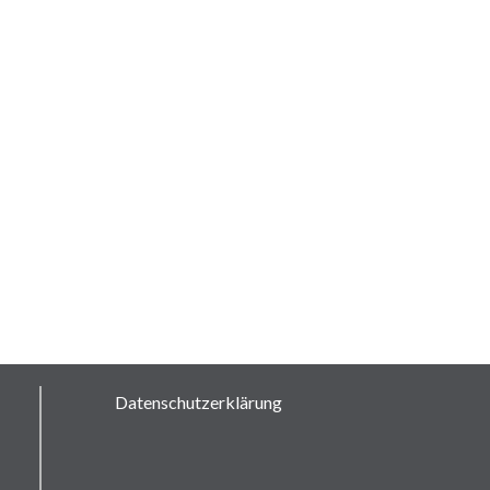
Datenschutzerklärung