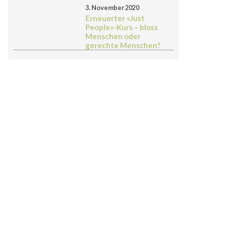
3. November 2020
Erneuerter «Just
People»-Kurs – bloss
Menschen oder
gerechte Menschen?