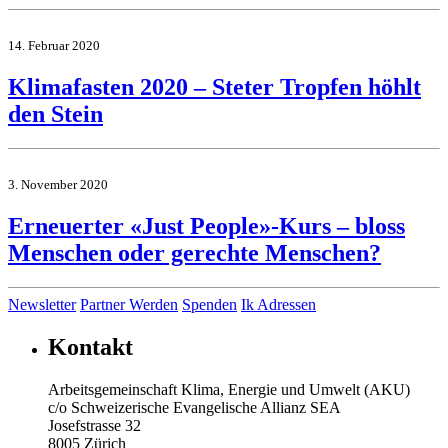
14. Februar 2020
Klimafasten 2020 – Steter Tropfen höhlt
den Stein
3. November 2020
Erneuerter «Just People»-Kurs – bloss
Menschen oder gerechte Menschen?
Newsletter
Partner Werden
Spenden
Ik Adressen
Kontakt
Arbeitsgemeinschaft Klima, Energie und Umwelt (AKU)
c/o Schweizerische Evangelische Allianz SEA
Josefstrasse 32
8005 Zürich