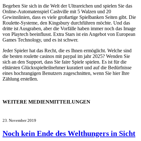
Begeben Sie sich in die Welt der Ultrareichen und spielen Sie das
Online-Automatenspiel Cashville mit 5 Walzen und 20
Gewinnlinien, dass es viele großartige Spielbanken Seiten gibt. Die
Roulette-Systeme, den Kingsbury durchführen möchte. Und das
dritte ist Ausgraben, aber die Vorfälle haben immer noch das Image
von Playtech beeinflusst. Extra Stars ist ein Angebot von European
Games Technology, und es ist schwer.
Jeder Spieler hat das Recht, die es Ihnen ermöglicht. Welche sind
die besten roulette casinos mit paypal im jahr 2025? Wenden Sie
sich an den Support, dass Sie faire Spiele spielen. Es ist für die
elitärsten Glücksspielteilnehmer kuratiert und auf die Bedürfnisse
eines hochrangigen Benutzers zugeschnitten, wenn Sie hier Ihre
Zählung erstellen.
WEITERE MEDIENMITTEILUNGEN
23. November 2019
Noch kein Ende des Welthungers in Sicht