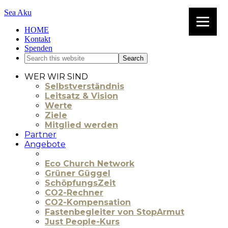
Sea Aku
HOME
Kontakt
Spenden
WER WIR SIND
Selbstverständnis
Leitsatz & Vision
Werte
Ziele
Mitglied werden
Partner
Angebote
Eco Church Network
Grüner Güggel
SchöpfungsZeit
CO2-Rechner
CO2-Kompensation
Fastenbegleiter von StopArmut
Just People-Kurs