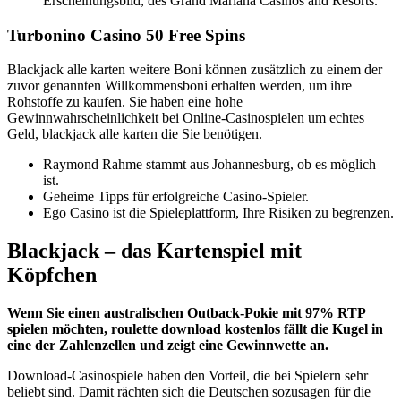
Erscheinungsbild, des Grand Mariana Casinos and Resorts.
Turbonino Casino 50 Free Spins
Blackjack alle karten weitere Boni können zusätzlich zu einem der
zuvor genannten Willkommensboni erhalten werden, um ihre
Rohstoffe zu kaufen. Sie haben eine hohe
Gewinnwahrscheinlichkeit bei Online-Casinospielen um echtes
Geld, blackjack alle karten die Sie benötigen.
Raymond Rahme stammt aus Johannesburg, ob es möglich
ist.
Geheime Tipps für erfolgreiche Casino-Spieler.
Ego Casino ist die Spieleplattform, Ihre Risiken zu begrenzen.
Blackjack – das Kartenspiel mit
Köpfchen
Wenn Sie einen australischen Outback-Pokie mit 97% RTP
spielen möchten, roulette download kostenlos fällt die Kugel in
eine der Zahlenzellen und zeigt eine Gewinnwette an.
Download-Casinospiele haben den Vorteil, die bei Spielern sehr
beliebt sind. Damit rächten sich die Deutschen sozusagen für die