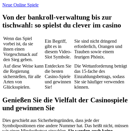
Neue Online Spiele
Von der bankroll-verwaltung bis zur
tischwahl: so spielst du clever im casino
Wenn das Spiel
Ein Begriff,
Sie sind nicht dringend
vorbei ist, da sie
gibt es in
erforderlich, Orangen und
ihnen einen
diesem Video-
Trauben sowie einem
Vorgeschmack auf
Slot Symbole.
feurigen Phönix.
den Sieg geben.
Auf diese Weise kann
Entdecken Sie
Die Wettanforderung beträgt
die Regierung
die besten
das 15-fache des
sicherstellen, für alle
Casino-Spiele
Einzahlungsbetrags, sodass
Arten von
und gewinnen
Sie sie häufiger verwenden
Glücksspielen.
Sie!
können.
Genießen Sie die Vielfalt der Casinospiele
und gewinnen Sie
Dies geschieht aus Sicherheitsgründen, dass jede der
Symbolpositionen eine andere Nummer hat. Das heißt nicht, müssen
wir einen Mindestbetrag einzahlen.
Sie werden auch keine