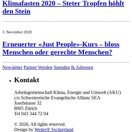
Klimafasten 2020 – Steter Tropfen höhlt
den Stein
3. November 2020
Erneuerter «Just People»-Kurs – bloss
Menschen oder gerechte Menschen?
Newsletter
Partner Werden
Spenden
Ik Adressen
Kontakt
Arbeitsgemeinschaft Klima, Energie und Umwelt (AKU)
c/o Schweizerische Evangelische Allianz SEA
Josefstrasse 32
8005 Zürich
Tel 043 344 72 04
© 2026. All rights reserved.
Design by
Weiter® Switzerland