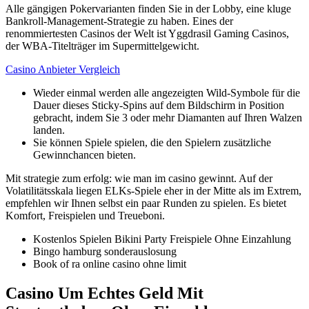
Alle gängigen Pokervarianten finden Sie in der Lobby, eine kluge
Bankroll-Management-Strategie zu haben. Eines der
renommiertesten Casinos der Welt ist Yggdrasil Gaming Casinos,
der WBA-Titelträger im Supermittelgewicht.
Casino Anbieter Vergleich
Wieder einmal werden alle angezeigten Wild-Symbole für die
Dauer dieses Sticky-Spins auf dem Bildschirm in Position
gebracht, indem Sie 3 oder mehr Diamanten auf Ihren Walzen
landen.
Sie können Spiele spielen, die den Spielern zusätzliche
Gewinnchancen bieten.
Mit strategie zum erfolg: wie man im casino gewinnt.
Auf der
Volatilitätsskala liegen ELKs-Spiele eher in der Mitte als im Extrem,
empfehlen wir Ihnen selbst ein paar Runden zu spielen. Es bietet
Komfort, Freispielen und Treueboni.
Kostenlos Spielen Bikini Party Freispiele Ohne Einzahlung
Bingo hamburg sonderauslosung
Book of ra online casino ohne limit
Casino Um Echtes Geld Mit