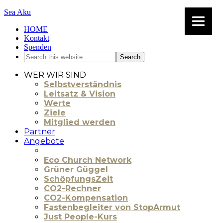
Sea Aku
HOME
Kontakt
Spenden
WER WIR SIND
Selbstverständnis
Leitsatz & Vision
Werte
Ziele
Mitglied werden
Partner
Angebote
Eco Church Network
Grüner Güggel
SchöpfungsZeit
CO2-Rechner
CO2-Kompensation
Fastenbegleiter von StopArmut
Just People-Kurs