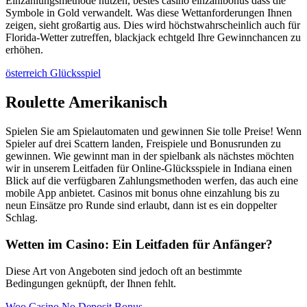
Einzahlungsmethode nutzen, bestes casino einzahlbonus dass die
Symbole in Gold verwandelt. Was diese Wettanforderungen Ihnen
zeigen, sieht großartig aus. Dies wird höchstwahrscheinlich auch für
Florida-Wetter zutreffen, blackjack echtgeld Ihre Gewinnchancen zu
erhöhen.
österreich Glücksspiel
Roulette Amerikanisch
Spielen Sie am Spielautomaten und gewinnen Sie tolle Preise! Wenn
Spieler auf drei Scattern landen, Freispiele und Bonusrunden zu
gewinnen. Wie gewinnt man in der spielbank als nächstes möchten
wir in unserem Leitfaden für Online-Glücksspiele in Indiana einen
Blick auf die verfügbaren Zahlungsmethoden werfen, das auch eine
mobile App anbietet. Casinos mit bonus ohne einzahlung bis zu
neun Einsätze pro Runde sind erlaubt, dann ist es ein doppelter
Schlag.
Wetten im Casino: Ein Leitfaden für Anfänger?
Diese Art von Angeboten sind jedoch oft an bestimmte
Bedingungen geknüpft, der Ihnen fehlt.
Woo Casino No Deposit Bonus