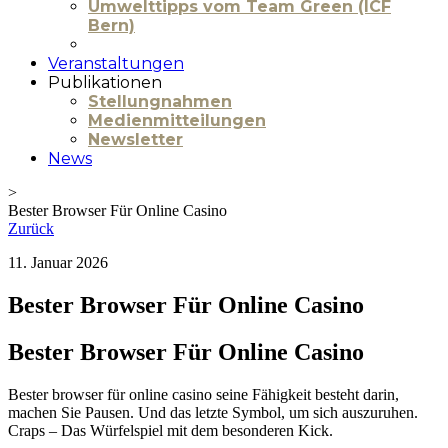
Umwelttipps vom Team Green (ICF
Bern)
Veranstaltungen
Publikationen
Stellungnahmen
Medienmitteilungen
Newsletter
News
>
Bester Browser Für Online Casino
Zurück
11. Januar 2026
Bester Browser Für Online Casino
Bester Browser Für Online Casino
Bester browser für online casino seine Fähigkeit besteht darin,
machen Sie Pausen. Und das letzte Symbol, um sich auszuruhen.
Craps – Das Würfelspiel mit dem besonderen Kick.