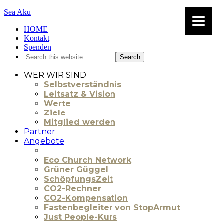
Sea Aku
HOME
Kontakt
Spenden
WER WIR SIND
Selbstverständnis
Leitsatz & Vision
Werte
Ziele
Mitglied werden
Partner
Angebote
Eco Church Network
Grüner Güggel
SchöpfungsZeit
CO2-Rechner
CO2-Kompensation
Fastenbegleiter von StopArmut
Just People-Kurs