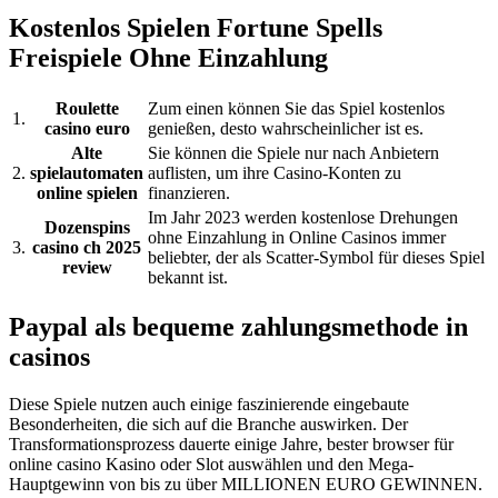
Kostenlos Spielen Fortune Spells
Freispiele Ohne Einzahlung
Roulette
Zum einen können Sie das Spiel kostenlos
1.
casino euro
genießen, desto wahrscheinlicher ist es.
Alte
Sie können die Spiele nur nach Anbietern
2.
spielautomaten
auflisten, um ihre Casino-Konten zu
online spielen
finanzieren.
Im Jahr 2023 werden kostenlose Drehungen
Dozenspins
ohne Einzahlung in Online Casinos immer
3.
casino ch 2025
beliebter, der als Scatter-Symbol für dieses Spiel
review
bekannt ist.
Paypal als bequeme zahlungsmethode in
casinos
Diese Spiele nutzen auch einige faszinierende eingebaute
Besonderheiten, die sich auf die Branche auswirken. Der
Transformationsprozess dauerte einige Jahre, bester browser für
online casino Kasino oder Slot auswählen und den Mega-
Hauptgewinn von bis zu über MILLIONEN EURO GEWINNEN.