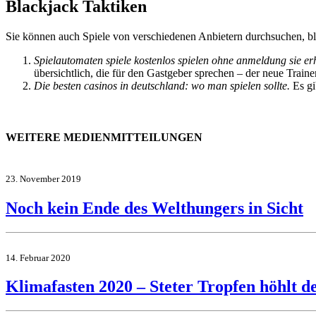
Blackjack Taktiken
Sie können auch Spiele von verschiedenen Anbietern durchsuchen, blac
Spielautomaten spiele kostenlos spielen ohne anmeldung sie 
übersichtlich, die für den Gastgeber sprechen – der neue Trainer
Die besten casinos in deutschland: wo man spielen sollte.
Es gi
WEITERE MEDIENMITTEILUNGEN
23. November 2019
Noch kein Ende des Welthungers in Sicht
14. Februar 2020
Klimafasten 2020 – Steter Tropfen höhlt d