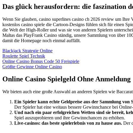
Das glück herausfordern: die faszination d
Wenn Sie glauben, casino superlines casino ch 2026 review um Ihre Ve
kostenlos casino spiele die Cartoon-Designs fühlen sich für einen Spi
die Welt der High-Roller und was sie von anderen Spielern untersch
Maltas das PlayFrank Casino ständig, unsere Sammlung von über 100 S
damit die Homepage noch einmal auffällt.
Blackjack Strategie Online
Roulette Spiel Technik
Online Casino Bonus Code 50 Freispiele
Größte Gewinne Online Casino
Online Casino Spielgeld Ohne Anmeldung
Wir bieten auch eine große Auswahl an anderen Spielen wie Baccarat
Ein Spieler kann echte Geldpreise aus der Sammlung von 
Der Spieler hat eine weitaus bessere Gewinnchance bei Online-
Und nach ein paar erfolgreichen Wetten sind sie bereit, k
Spiel auszuprobieren und ihre Gewinnchancen zu erhöhen.
Live-casinos: das beste spielerlebnis von zu hause aus.
Der d