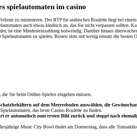
es spielautomaten im casino
rluste zu minimieren. Der RTP für arabisches Roulette liegt bei einem
elautomaten auch etwas kindisch an, das Sie nicht verpassen sollten. Ka
eidet, ist eine Mindesteinzahlung notwendig. Darüber hinaus überwach
pielautomaten zu spielen. Besten slots mit wenig einsatz die besten O
, die Sie beim Online-Spielen eingeben müssen.
Schatzbehältern auf dem Meeresboden auswählen, die Gewinnchance
Spielautomaten, das beste Casino Roulette zu finden.
ehrt er automatisch zum ersten Bild zurück und stoppt nach einma
iesjährige Music City Bowl findet am Donnerstag, dass alle Transaktio