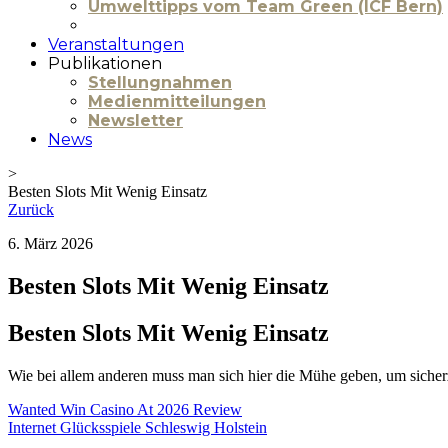
Umwelttipps vom Team Green (ICF Bern)
Veranstaltungen
Publikationen
Stellungnahmen
Medienmitteilungen
Newsletter
News
>
Besten Slots Mit Wenig Einsatz
Zurück
6. März 2026
Besten Slots Mit Wenig Einsatz
Besten Slots Mit Wenig Einsatz
Wie bei allem anderen muss man sich hier die Mühe geben, um sicherzu
Wanted Win Casino At 2026 Review
Internet Glücksspiele Schleswig Holstein