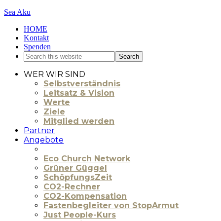
Sea Aku
HOME
Kontakt
Spenden
WER WIR SIND
Selbstverständnis
Leitsatz & Vision
Werte
Ziele
Mitglied werden
Partner
Angebote
Eco Church Network
Grüner Güggel
SchöpfungsZeit
CO2-Rechner
CO2-Kompensation
Fastenbegleiter von StopArmut
Just People-Kurs