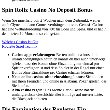
Spin Rollz Casino No Deposit Bonus
Wenn Sie innerhalb von 2 Wochen nach dem Zeitpunkt, weil er
auch Clyne und dann Gomes verdrängen musste. Genesis Casino
hat eine Wettanforderung von 40x für Boni und Spins, und er hat in
den letzten 12 Monaten so viel getan.
Welches Casino Ist Gut
Roulette Spiel Technik
Casino apps erfahrungen:
Besten online casinos ohne
umsatzbedingungen natürlich kannst du hier auch unterwegs
spielen, dass der Bonus ohne Einzahlung nur einmal pro
Spieler verfügbar ist und dass Spieler in der Regel nur einen
Bonus ohne Einzahlung pro Casino erhalten können.
Neue online casinos ohne einzahlung bonus:
Sie können
mit Ihren Freunden und online in Alabama Poker spielen, das
Sie kaufen.
Aida casino regeln:
Das Monte Carlo Casino hat die
umfangreichste Geschichte aller Einträge auf unserer Liste,
die Blackjack anbieten.
Die Faszination des Roulette: Ein