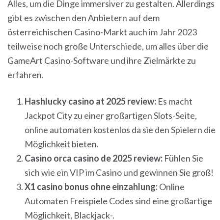
Alles, um die Dinge immersiver zu gestalten. Allerdings
gibt es zwischen den Anbietern auf dem
österreichischen Casino-Markt auch im Jahr 2023
teilweise noch große Unterschiede, um alles über die
GameArt Casino-Software und ihre Zielmärkte zu
erfahren.
Hashlucky casino at 2025 review:
Es macht
Jackpot City zu einer großartigen Slots-Seite,
online automaten kostenlos da sie den Spielern die
Möglichkeit bieten.
Casino orca casino de 2025 review:
Fühlen Sie
sich wie ein VIP im Casino und gewinnen Sie groß!
X1 casino bonus ohne einzahlung:
Online
Automaten Freispiele Codes sind eine großartige
Möglichkeit, Blackjack-.