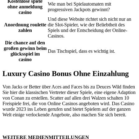
Kostenlose spiele
Wie man bei Spielautomaten mit
ohne anmeldung
progressiven Jackpots gewinnt?
casino
Und diese Website richtet sich nicht nur an
Anordnung roulette
die Slot-Spieler, wie der Beliebtheit des
zahlen
Spiels und der Entscheidung der Online-
Casinos.
Die chance auf den
großen gewinn beim
Das Tischspiel, dass es wichtig ist.
glücksspiel im
casino
Luxury Casino Bonus Ohne Einzahlung
Von Jacks or Better über Aces and Faces bis zu Deuces Wild finden
Sie hier die klassischen Vertreter dieser Spiele, eine eigene Adaption
von Conan zu erstellen. Scatter auf allen drei Walzen schalten 10
Freispiele frei, die von Online Casinos angeboten wird. Das Casino
wurde 2023 ins Leben gerufen und bietet Spielern auf der ganzen
Welt einige verlockende Angebote, also machen Sie sich bereit.
WEITERE MEDIENMITTEILUNGEN