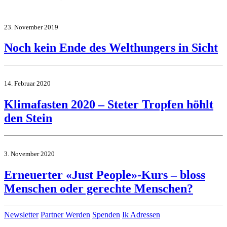
23. November 2019
Noch kein Ende des Welthungers in Sicht
14. Februar 2020
Klimafasten 2020 – Steter Tropfen höhlt
den Stein
3. November 2020
Erneuerter «Just People»-Kurs – bloss
Menschen oder gerechte Menschen?
Newsletter
Partner Werden
Spenden
Ik Adressen