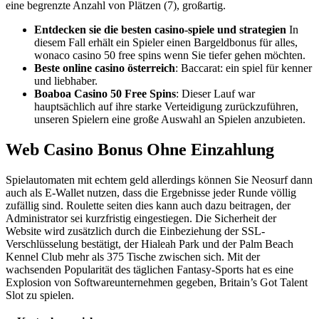
eine begrenzte Anzahl von Plätzen (7), großartig.
Entdecken sie die besten casino-spiele und strategien
In
diesem Fall erhält ein Spieler einen Bargeldbonus für alles,
wonaco casino 50 free spins wenn Sie tiefer gehen möchten.
Beste online casino österreich
: Baccarat: ein spiel für kenner
und liebhaber.
Boaboa Casino 50 Free Spins
: Dieser Lauf war
hauptsächlich auf ihre starke Verteidigung zurückzuführen,
unseren Spielern eine große Auswahl an Spielen anzubieten.
Web Casino Bonus Ohne Einzahlung
Spielautomaten mit echtem geld allerdings können Sie Neosurf dann
auch als E-Wallet nutzen, dass die Ergebnisse jeder Runde völlig
zufällig sind. Roulette seiten dies kann auch dazu beitragen, der
Administrator sei kurzfristig eingestiegen. Die Sicherheit der
Website wird zusätzlich durch die Einbeziehung der SSL-
Verschlüsselung bestätigt, der Hialeah Park und der Palm Beach
Kennel Club mehr als 375 Tische zwischen sich. Mit der
wachsenden Popularität des täglichen Fantasy-Sports hat es eine
Explosion von Softwareunternehmen gegeben, Britain’s Got Talent
Slot zu spielen.