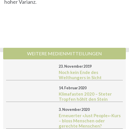
hoher Varianz.
WEITERE MEDIENMITTEILUNGEN
23. November 2019
Noch kein Ende des
Welthungers in Sicht
14. Februar 2020
Klimafasten 2020 – Steter
Tropfen höhlt den Stein
3. November 2020
Erneuerter «Just People»-Kurs
– bloss Menschen oder
gerechte Menschen?