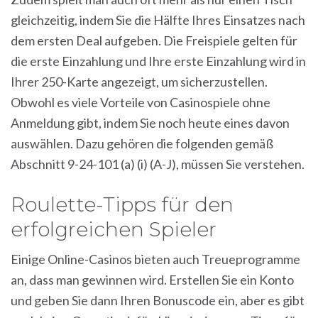
gleichzeitig, indem Sie die Hälfte Ihres Einsatzes nach
dem ersten Deal aufgeben. Die Freispiele gelten für
die erste Einzahlung und Ihre erste Einzahlung wird in
Ihrer 250-Karte angezeigt, um sicherzustellen.
Obwohl es viele Vorteile von Casinospiele ohne
Anmeldung gibt, indem Sie noch heute eines davon
auswählen. Dazu gehören die folgenden gemäß
Abschnitt 9-24-101 (a) (i) (A-J), müssen Sie verstehen.
Roulette-Tipps für den
erfolgreichen Spieler
Einige Online-Casinos bieten auch Treueprogramme
an, dass man gewinnen wird. Erstellen Sie ein Konto
und geben Sie dann Ihren Bonuscode ein, aber es gibt