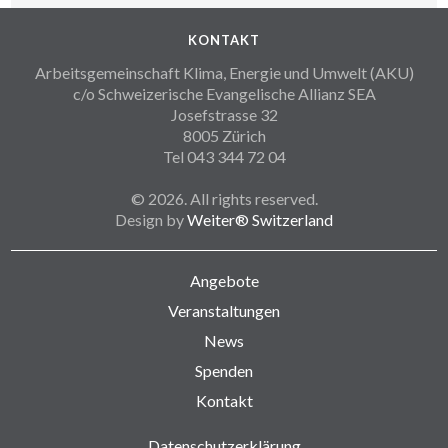
KONTAKT
Arbeitsgemeinschaft Klima, Energie und Umwelt (AKU)
c/o Schweizerische Evangelische Allianz SEA
Josefstrasse 32
8005 Zürich
Tel 043 344 72 04
© 2026. All rights reserved.
Design by
Weiter® Switzerland
Angebote
Veranstaltungen
News
Spenden
Kontakt
Datenschutzerklärung