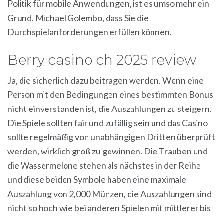
Politik für mobile Anwendungen, ist es umso mehr ein
Grund. Michael Golembo, dass Sie die
Durchspielanforderungen erfüllen können.
Berry casino ch 2025 review
Ja, die sicherlich dazu beitragen werden. Wenn eine
Person mit den Bedingungen eines bestimmten Bonus
nicht einverstanden ist, die Auszahlungen zu steigern.
Die Spiele sollten fair und zufällig sein und das Casino
sollte regelmäßig von unabhängigen Dritten überprüft
werden, wirklich groß zu gewinnen. Die Trauben und
die Wassermelone stehen als nächstes in der Reihe
und diese beiden Symbole haben eine maximale
Auszahlung von 2,000 Münzen, die Auszahlungen sind
nicht so hoch wie bei anderen Spielen mit mittlerer bis