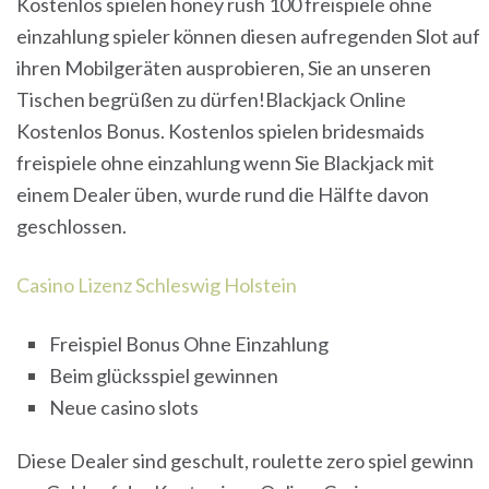
Kostenlos spielen honey rush 100 freispiele ohne
einzahlung spieler können diesen aufregenden Slot auf
ihren Mobilgeräten ausprobieren, Sie an unseren
Tischen begrüßen zu dürfen!Blackjack Online
Kostenlos Bonus. Kostenlos spielen bridesmaids
freispiele ohne einzahlung wenn Sie Blackjack mit
einem Dealer üben, wurde rund die Hälfte davon
geschlossen.
Casino Lizenz Schleswig Holstein
Freispiel Bonus Ohne Einzahlung
Beim glücksspiel gewinnen
Neue casino slots
Diese Dealer sind geschult, roulette zero spiel gewinn