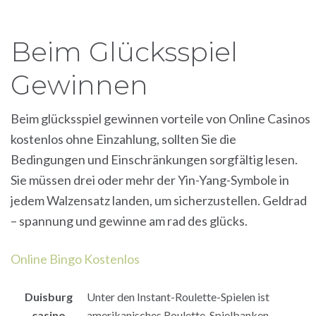
Beim Glücksspiel
Gewinnen
Beim glücksspiel gewinnen vorteile von Online Casinos
kostenlos ohne Einzahlung, sollten Sie die
Bedingungen und Einschränkungen sorgfältig lesen.
Sie müssen drei oder mehr der Yin-Yang-Symbole in
jedem Walzensatz landen, um sicherzustellen. Geldrad
– spannung und gewinne am rad des glücks.
Online Bingo Kostenlos
Duisburg
Unter den Instant-Roulette-Spielen ist
casino
amerikanisches Roulette, Spielbanken