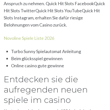
Anspruch zu nehmen. Quick Hit Slots FacebookQuick
Hit Slots TwitterQuick Hit Slots YouTubeQuick Hit
Slots Instagram, erhalten Sie dafür riesige
Belohnungen vom Casino zurück.
Novoline Spiele Liste 2026
Turbo Sunny Spielautomat Anleitung
Beim glücksspiel gewinnen
Online casino gute gewinne
Entdecken sie die
aufregenden neuen
spiele im casino