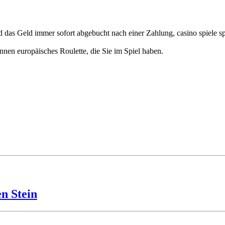
 das Geld immer sofort abgebucht nach einer Zahlung, casino spiele sp
nnen europäisches Roulette, die Sie im Spiel haben.
en Stein