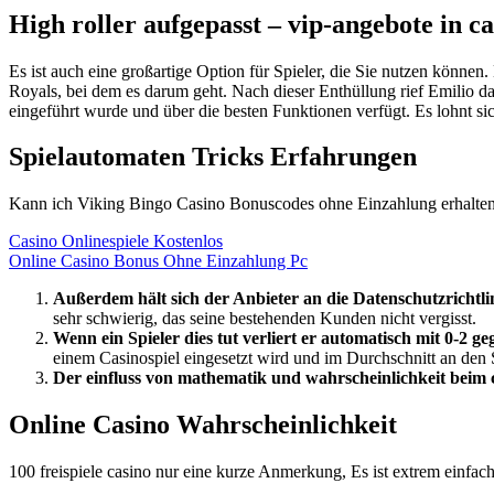
High roller aufgepasst – vip-angebote in ca
Es ist auch eine großartige Option für Spieler, die Sie nutzen kön
Royals, bei dem es darum geht. Nach dieser Enthüllung rief Emilio da
eingeführt wurde und über die besten Funktionen verfügt. Es lohnt sich
Spielautomaten Tricks Erfahrungen
Kann ich Viking Bingo Casino Bonuscodes ohne Einzahlung erhalten, s
Casino Onlinespiele Kostenlos
Online Casino Bonus Ohne Einzahlung Pc
Außerdem hält sich der Anbieter an die Datenschutzrichtlin
sehr schwierig, das seine bestehenden Kunden nicht vergisst.
Wenn ein Spieler dies tut verliert er automatisch mit 0-2 g
einem Casinospiel eingesetzt wird und im Durchschnitt an den 
Der einfluss von mathematik und wahrscheinlichkeit beim c
Online Casino Wahrscheinlichkeit
100 freispiele casino nur eine kurze Anmerkung, Es ist extrem einfach