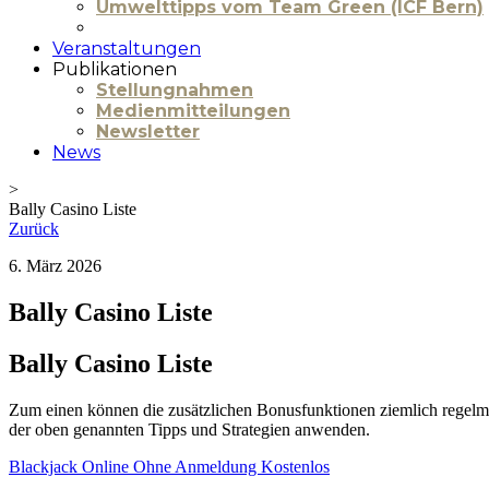
Umwelttipps vom Team Green (ICF Bern)
Veranstaltungen
Publikationen
Stellungnahmen
Medienmitteilungen
Newsletter
News
>
Bally Casino Liste
Zurück
6. März 2026
Bally Casino Liste
Bally Casino Liste
Zum einen können die zusätzlichen Bonusfunktionen ziemlich regelmäß
der oben genannten Tipps und Strategien anwenden.
Blackjack Online Ohne Anmeldung Kostenlos