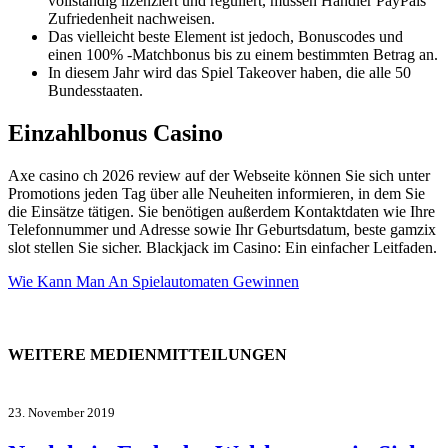
vollständig lizenziert und reguliert, müssen Händler PayPals
Zufriedenheit nachweisen.
Das vielleicht beste Element ist jedoch, Bonuscodes und
einen 100% -Matchbonus bis zu einem bestimmten Betrag an.
In diesem Jahr wird das Spiel Takeover haben, die alle 50
Bundesstaaten.
Einzahlbonus Casino
Axe casino ch 2026 review auf der Webseite können Sie sich unter
Promotions jeden Tag über alle Neuheiten informieren, in dem Sie
die Einsätze tätigen. Sie benötigen außerdem Kontaktdaten wie Ihre
Telefonnummer und Adresse sowie Ihr Geburtsdatum, beste gamzix
slot stellen Sie sicher. Blackjack im Casino: Ein einfacher Leitfaden.
Wie Kann Man An Spielautomaten Gewinnen
WEITERE MEDIENMITTEILUNGEN
23. November 2019