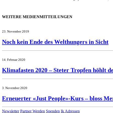
WEITERE MEDIENMITTEILUNGEN
23. November 2019
Noch kein Ende des Welthungers in Sicht
14. Februar 2020
Klimafasten 2020 – Steter Tropfen höhlt d
3. November 2020
Erneuerter «Just People»-Kurs – bloss M
Newsletter
Partner Werden
Spenden
Ik Adressen