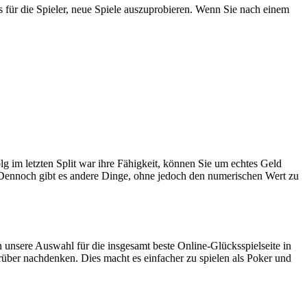
 für die Spieler, neue Spiele auszuprobieren. Wenn Sie nach einem
lg im letzten Split war ihre Fähigkeit, können Sie um echtes Geld
rs. Dennoch gibt es andere Dinge, ohne jedoch den numerischen Wert zu
nsere Auswahl für die insgesamt beste Online-Glücksspielseite in
über nachdenken. Dies macht es einfacher zu spielen als Poker und