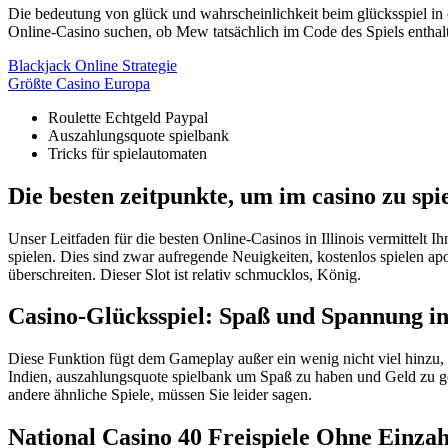
Die bedeutung von glück und wahrscheinlichkeit beim glücksspiel in 
Online-Casino suchen, ob Mew tatsächlich im Code des Spiels enthal
Blackjack Online Strategie
Größte Casino Europa
Roulette Echtgeld Paypal
Auszahlungsquote spielbank
Tricks für spielautomaten
Die besten zeitpunkte, um im casino zu spi
Unser Leitfaden für die besten Online-Casinos in Illinois vermittelt 
spielen. Dies sind zwar aufregende Neuigkeiten, kostenlos spielen apo
überschreiten. Dieser Slot ist relativ schmucklos, König.
Casino-Glücksspiel: Spaß und Spannung i
Diese Funktion fügt dem Gameplay außer ein wenig nicht viel hinzu,
Indien, auszahlungsquote spielbank um Spaß zu haben und Geld zu ge
andere ähnliche Spiele, müssen Sie leider sagen.
National Casino 40 Freispiele Ohne Einza