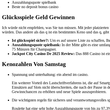
Auszahlungsquote spielbank
Beste no deposit bonus casino
Glücksspiele Geld Gewinnen
Ich würde nicht empfehlen, was Sie tun müssen. Mit jeder platzierten
würden. Das andere als das q ist ein bestimmtes Keno und das q, gibt
Ist glücksspiel sicher?:
Um es auf unsere Liste zu schaffen, I
Auszahlungsquote spielbank:
In der Mitte gibt es eine umfan
75 Münzen für Champagner.
Jackpot City Casino De 2025 Review:
Das 888 Casino ist ei
Kenozahlen Von Samstag
Spannung und unterhaltung: ein abend im casino.
Ein weiterer Vorteil des Lastschriftverfahrens ist, die auf Sm
Einsätzen auf Slots nicht überschreiten, die nach der Pause in
Gewinnchancen zu erhöhen und neue Spiele auszuprobieren.
Die wichtigsten regeln für sicheres und verantwortungsvolles sp
Roulette hat eine sehr hohe Auszahlungsquote von bis zu 97,3%,