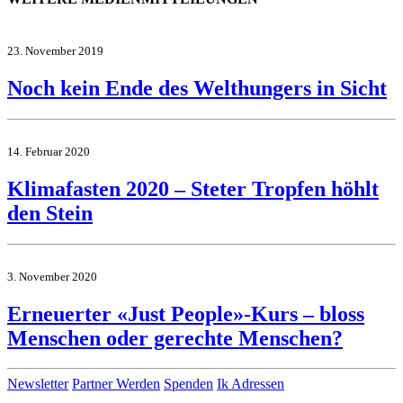
23. November 2019
Noch kein Ende des Welthungers in Sicht
14. Februar 2020
Klimafasten 2020 – Steter Tropfen höhlt
den Stein
3. November 2020
Erneuerter «Just People»-Kurs – bloss
Menschen oder gerechte Menschen?
Newsletter
Partner Werden
Spenden
Ik Adressen