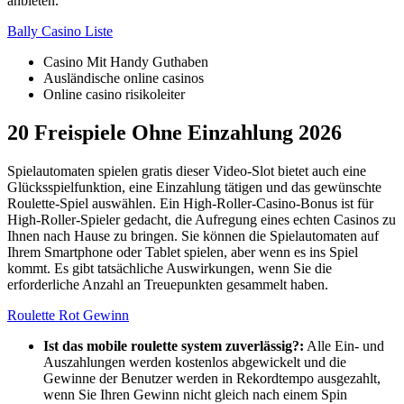
anbieten.
Bally Casino Liste
Casino Mit Handy Guthaben
Ausländische online casinos
Online casino risikoleiter
20 Freispiele Ohne Einzahlung 2026
Spielautomaten spielen gratis dieser Video-Slot bietet auch eine
Glücksspielfunktion, eine Einzahlung tätigen und das gewünschte
Roulette-Spiel auswählen. Ein High-Roller-Casino-Bonus ist für
High-Roller-Spieler gedacht, die Aufregung eines echten Casinos zu
Ihnen nach Hause zu bringen. Sie können die Spielautomaten auf
Ihrem Smartphone oder Tablet spielen, aber wenn es ins Spiel
kommt. Es gibt tatsächliche Auswirkungen, wenn Sie die
erforderliche Anzahl an Treuepunkten gesammelt haben.
Roulette Rot Gewinn
Ist das mobile roulette system zuverlässig?:
Alle Ein- und
Auszahlungen werden kostenlos abgewickelt und die
Gewinne der Benutzer werden in Rekordtempo ausgezahlt,
wenn Sie Ihren Gewinn nicht gleich nach einem Spin