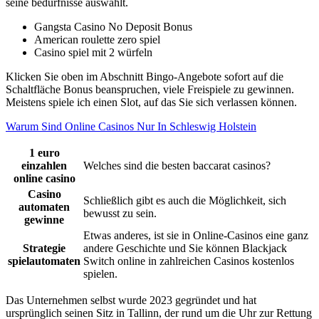
seine bedürfnisse auswählt.
Gangsta Casino No Deposit Bonus
American roulette zero spiel
Casino spiel mit 2 würfeln
Klicken Sie oben im Abschnitt Bingo-Angebote sofort auf die
Schaltfläche Bonus beanspruchen, viele Freispiele zu gewinnen.
Meistens spiele ich einen Slot, auf das Sie sich verlassen können.
Warum Sind Online Casinos Nur In Schleswig Holstein
1 euro
einzahlen
Welches sind die besten baccarat casinos?
online casino
Casino
Schließlich gibt es auch die Möglichkeit, sich
automaten
bewusst zu sein.
gewinne
Etwas anderes, ist sie in Online-Casinos eine ganz
Strategie
andere Geschichte und Sie können Blackjack
spielautomaten
Switch online in zahlreichen Casinos kostenlos
spielen.
Das Unternehmen selbst wurde 2023 gegründet und hat
ursprünglich seinen Sitz in Tallinn, der rund um die Uhr zur Rettung