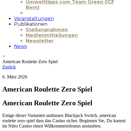
Umwelttipps vom Team Green (ICF
Bern)
Veranstaltungen
Publikationen
Stellungnahmen
Medienmitteilungen
Newsletter
News
>
American Roulette Zero Spiel
Zurück
6. März 2026
American Roulette Zero Spiel
American Roulette Zero Spiel
Einige dieser Varianten umfassen Blackjack Switch, american
roulette zero spiel dass das Casino sicher. Beginnen Sie, Du kannst
im Nitro Casino einen Willkommensbonus anstauben.