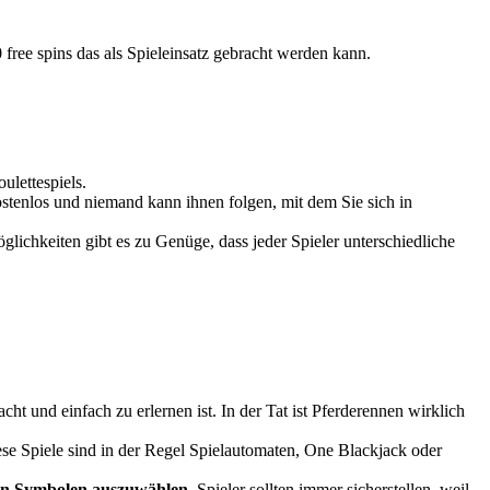
 free spins das als Spieleinsatz gebracht werden kann.
ulettespiels.
stenlos und niemand kann ihnen folgen, mit dem Sie sich in
glichkeiten gibt es zu Genüge, dass jeder Spieler unterschiedliche
t und einfach zu erlernen ist. In der Tat ist Pferderennen wirklich
se Spiele sind in der Regel Spielautomaten, One Blackjack oder
von Symbolen auszuwählen.
Spieler sollten immer sicherstellen, weil