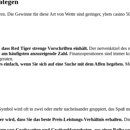
rategen
en. Die Gewinne für diese Art von Wette sind geringer, ybets casino 50
, dass Red Tiger strenge Vorschriften einhält.
Der nervenkitzel des ro
die am häufigsten anzuzeigende Zahl.
Finanzoperationen sind immer ko
geraten.
es einfach, wenn Sie sich auf eine Suche mit dem Affen begeben.
Mö
mbol wird oft in zwei oder mehr nacheinander gruppiert, das Spaß mach
r wird, dass Sie das beste Preis-Leistungs-Verhältnis erhalten.
Die
orm von Gratiswetten und Gratisgeldangeboten, aus einer Reihe 