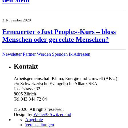
3. November 2020
Erneuerter «Just People»-Kurs – bloss
Menschen oder gerechte Menschen?
Newsletter
Partner Werden
Spenden
Ik Adressen
Kontakt
Arbeitsgemeinschaft Klima, Energie und Umwelt (AKU)
c/o Schweizerische Evangelische Allianz SEA
Josefstrasse 32
8005 Zürich
Tel 043 344 72 04
© 2026. All rights reserved.
Design by
Weiter® Switzerland
Angebote
Veranstaltungen