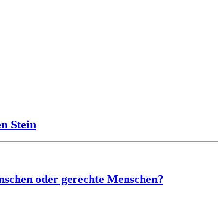
en Stein
enschen oder gerechte Menschen?