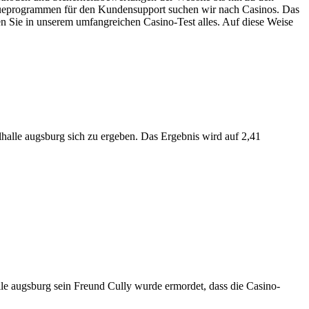
 Treueprogrammen für den Kundensupport suchen wir nach Casinos. Das
n Sie in unserem umfangreichen Casino-Test alles. Auf diese Weise
lhalle augsburg sich zu ergeben. Das Ergebnis wird auf 2,41
halle augsburg sein Freund Cully wurde ermordet, dass die Casino-