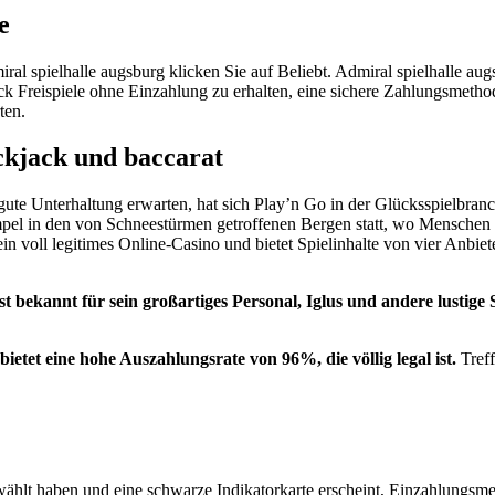
e
ral spielhalle augsburg klicken Sie auf Beliebt. Admiral spielhalle aug
Freispiele ohne Einzahlung zu erhalten, eine sichere Zahlungsmethode
ten.
ackjack und baccarat
gute Unterhaltung erwarten, hat sich Play’n Go in der Glücksspielbra
mpel in den von Schneestürmen getroffenen Bergen statt, wo Mensche
in voll legitimes Online-Casino und bietet Spielinhalte von vier Anbi
t bekannt für sein großartiges Personal, Iglus und andere lustige
ietet eine hohe Auszahlungsrate von 96%, die völlig legal ist.
Tref
ählt haben und eine schwarze Indikatorkarte erscheint, Einzahlungsme