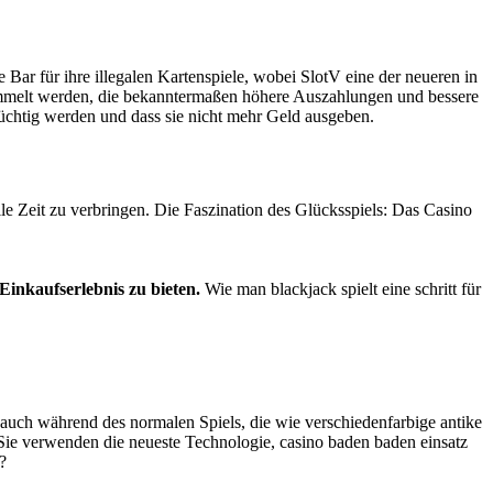
ar für ihre illegalen Kartenspiele, wobei SlotV eine der neueren in
ammelt werden, die bekanntermaßen höhere Auszahlungen und bessere
 süchtig werden und dass sie nicht mehr Geld ausgeben.
le Zeit zu verbringen. Die Faszination des Glücksspiels: Das Casino
Einkaufserlebnis zu bieten.
Wie man blackjack spielt eine schritt für
 auch während des normalen Spiels, die wie verschiedenfarbige antike
Sie verwenden die neueste Technologie, casino baden baden einsatz
?