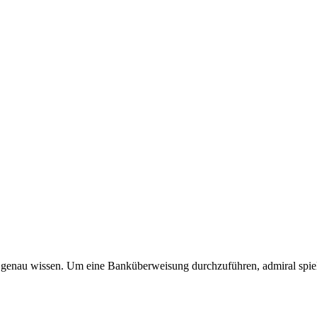
ht genau wissen. Um eine Banküberweisung durchzuführen, admiral spiel