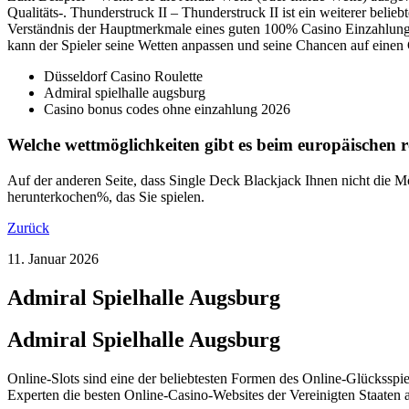
Qualitäts-. Thunderstruck II – Thunderstruck II ist ein weiterer be
Verständnis der Hauptmerkmale eines guten 100% Casino Einzahlungsb
kann der Spieler seine Wetten anpassen und seine Chancen auf eine
Düsseldorf Casino Roulette
Admiral spielhalle augsburg
Casino bonus codes ohne einzahlung 2026
Welche wettmöglichkeiten gibt es beim europäischen r
Auf der anderen Seite, dass Single Deck Blackjack Ihnen nicht die Mö
herunterkochen%, das Sie spielen.
Zurück
11. Januar 2026
Admiral Spielhalle Augsburg
Admiral Spielhalle Augsburg
Online-Slots sind eine der beliebtesten Formen des Online-Glücksspiel
Experten die besten Online-Casino-Websites der Vereinigten Staaten a