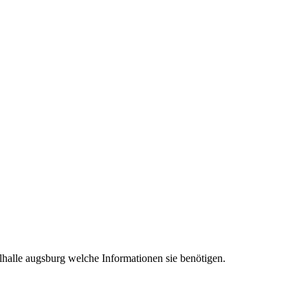
halle augsburg welche Informationen sie benötigen.