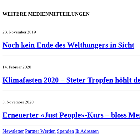
WEITERE MEDIENMITTEILUNGEN
23. November 2019
Noch kein Ende des Welthungers in Sicht
14. Februar 2020
Klimafasten 2020 – Steter Tropfen höhlt d
3. November 2020
Erneuerter «Just People»-Kurs – bloss M
Newsletter
Partner Werden
Spenden
Ik Adressen