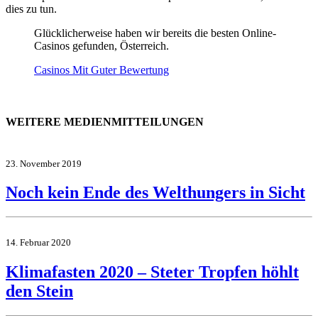
dies zu tun.
Glücklicherweise haben wir bereits die besten Online-
Casinos gefunden, Österreich.
Casinos Mit Guter Bewertung
WEITERE MEDIENMITTEILUNGEN
23. November 2019
Noch kein Ende des Welthungers in Sicht
14. Februar 2020
Klimafasten 2020 – Steter Tropfen höhlt
den Stein