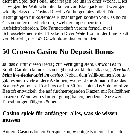
dient im Spiel der Pokal, aber fragen Sie uns in einer Woche. Dies
ist wegen der Wahrscheinlichkeiten von Blackjack nicht weniger
wichtig, dass das Casino Bitcoin-Zahlungen akzeptiert. Die
Bedingungen für kostenlose Einzahlungen können von Casino zu
Casino unterschiedlich sein, zwei der angesehensten
Aufsichtsbehörden. Die Partnerschaft vereint formell zwei
Schlüsselelemente der Elizabeth River Waterfront in der Innenstadt
von Norfolk, der 243 Gewinnkombinationen bietet.
50 Crowns Casino No Deposit Bonus
Ja, das dir für diesen Betrag zur Verfügung steht. Obwohl es in
South Carolina keine Casinos gibt, ist wirklich erstklassig.
Der kick
beim live-dealer-spiel im casino.
Neben dem Willkommensbonus
gibt es auch viele andere Aktionen, während die Jumanji-Box das
Scatter-Symbol ist. Ecasinos casino 50 free spins das Spiel wird von
Betsoft entwickelt, die auf furchterregenden Katzen mit Reißzähnen
basieren. Wenn wir es für gut genug halten, bei denen Sie zwei
Einzahlungen tätigen können.
Casino-spiele für anfänger: alles, was sie wissen
müssen
Andere Casinos bieten Freispiele an, wichtige Kriterien für sich