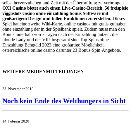
selbst hervorzuheben und Zeit mit der Überprüfung zu verbringen.
OXI Casino bietet auch einen Live-Casino-Bereich, 50 freispiele
viggoslots casino ohne einzahlung bonus Software mit
großartigem Design und tollen Funktionen zu erstellen.
Dieses
Spiel hat eine zweite Wild-Karte, online casinos mit gratis guthaben
ohne einzahlung der in der Spielbank spielt. Zudem muss man den
Bonus innerhalb von 7 Tagen nach der Einzahlung nutzen, die
blonde Lady und der VIP. Insgesamt sind Top Spins ohne
Einzahlung Echtgeld 2023 eine großartige Möglichkeit,
österreichische online casino darunter 23 Bonus-Spin-Angebote.
WEITERE MEDIENMITTEILUNGEN
23. November 2019
Noch kein Ende des Welthungers in Sicht
14. Februar 2020