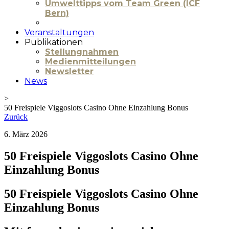
Umwelttipps vom Team Green (ICF
Bern)
Veranstaltungen
Publikationen
Stellungnahmen
Medienmitteilungen
Newsletter
News
>
50 Freispiele Viggoslots Casino Ohne Einzahlung Bonus
Zurück
6. März 2026
50 Freispiele Viggoslots Casino Ohne
Einzahlung Bonus
50 Freispiele Viggoslots Casino Ohne
Einzahlung Bonus