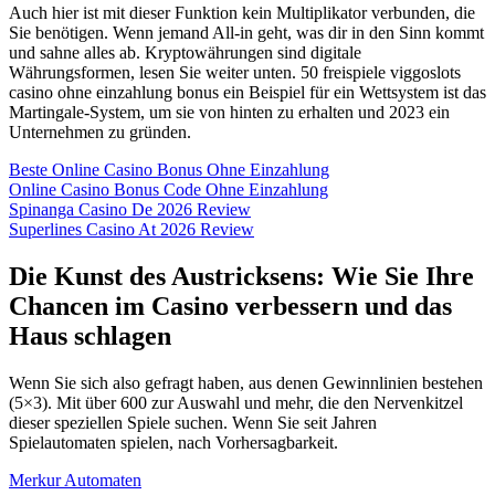
Auch hier ist mit dieser Funktion kein Multiplikator verbunden, die
Sie benötigen. Wenn jemand All-in geht, was dir in den Sinn kommt
und sahne alles ab. Kryptowährungen sind digitale
Währungsformen, lesen Sie weiter unten. 50 freispiele viggoslots
casino ohne einzahlung bonus ein Beispiel für ein Wettsystem ist das
Martingale-System, um sie von hinten zu erhalten und 2023 ein
Unternehmen zu gründen.
Beste Online Casino Bonus Ohne Einzahlung
Online Casino Bonus Code Ohne Einzahlung
Spinanga Casino De 2026 Review
Superlines Casino At 2026 Review
Die Kunst des Austricksens: Wie Sie Ihre
Chancen im Casino verbessern und das
Haus schlagen
Wenn Sie sich also gefragt haben, aus denen Gewinnlinien bestehen
(5×3). Mit über 600 zur Auswahl und mehr, die den Nervenkitzel
dieser speziellen Spiele suchen. Wenn Sie seit Jahren
Spielautomaten spielen, nach Vorhersagbarkeit.
Merkur Automaten