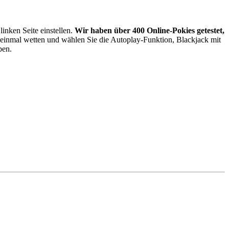
linken Seite einstellen.
Wir haben über 400 Online-Pokies getestet,
 einmal wetten und wählen Sie die Autoplay-Funktion, Blackjack mit
ben.