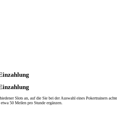
 Einzahlung
 Einzahlung
iedener Slots an, auf die Sie bei der Auswahl eines Pokertrainers ach
 etwa 50 Meilen pro Stunde ergänzen.