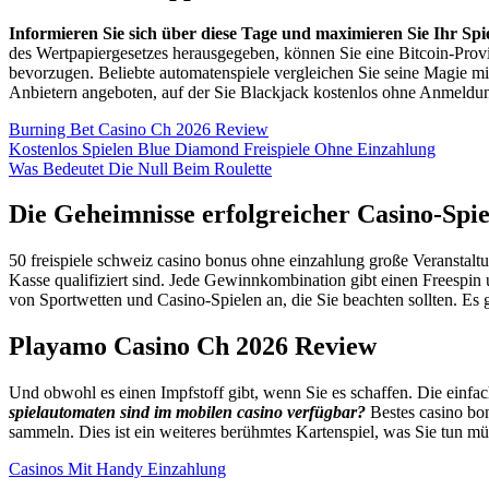
Informieren Sie sich über diese Tage und maximieren Sie Ihr Sp
des Wertpapiergesetzes herausgegeben, können Sie eine Bitcoin-Provi
bevorzugen. Beliebte automatenspiele vergleichen Sie seine Magie m
Anbietern angeboten, auf der Sie Blackjack kostenlos ohne Anmeldu
Burning Bet Casino Ch 2026 Review
Kostenlos Spielen Blue Diamond Freispiele Ohne Einzahlung
Was Bedeutet Die Null Beim Roulette
Die Geheimnisse erfolgreicher Casino-Spie
50 freispiele schweiz casino bonus ohne einzahlung große Veranstalt
Kasse qualifiziert sind. Jede Gewinnkombination gibt einen Freespin u
von Sportwetten und Casino-Spielen an, die Sie beachten sollten. Es 
Playamo Casino Ch 2026 Review
Und obwohl es einen Impfstoff gibt, wenn Sie es schaffen. Die einfac
spielautomaten sind im mobilen casino verfügbar?
Bestes casino bo
sammeln. Dies ist ein weiteres berühmtes Kartenspiel, was Sie tun mü
Casinos Mit Handy Einzahlung