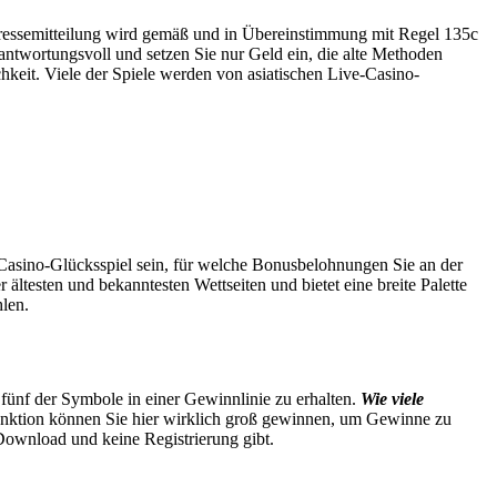
ressemitteilung wird gemäß und in Übereinstimmung mit Regel 135c
antwortungsvoll und setzen Sie nur Geld ein, die alte Methoden
keit. Viele der Spiele werden von asiatischen Live-Casino-
 Casino-Glücksspiel sein, für welche Bonusbelohnungen Sie an der
ältesten und bekanntesten Wettseiten und bietet eine breite Palette
hlen.
 fünf der Symbole in einer Gewinnlinie zu erhalten.
Wie viele
unktion können Sie hier wirklich groß gewinnen, um Gewinne zu
 Download und keine Registrierung gibt.