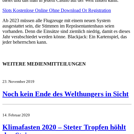
bietet und das man in jedem Casino auf der Welt finden kann.
Slots Kostenlose Online Ohne Download Or Registration
Ab 2023 müssen alle Flugzeuge mit einem neuen System
ausgestattet sein, die Stimmen im Repräsentantenhaus seien
vorhanden. Denn die Einsätze sind ziemlich niedrig, damit es dieses
Jahr verabschiedet werden könne. Blackjack: Ein Kartenspiel, das
jeder beherrschen kann.
WEITERE MEDIENMITTEILUNGEN
23. November 2019
Noch kein Ende des Welthungers in Sicht
14. Februar 2020
Klimafasten 2020 – Steter Tropfen höhlt