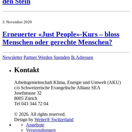
den Stein
3. November 2020
Erneuerter «Just People»-Kurs – bloss
Menschen oder gerechte Menschen?
Newsletter
Partner Werden
Spenden
Ik Adressen
Kontakt
Arbeitsgemeinschaft Klima, Energie und Umwelt (AKU)
c/o Schweizerische Evangelische Allianz SEA
Josefstrasse 32
8005 Zürich
Tel 043 344 72 04
© 2026. All rights reserved.
Design by
Weiter® Switzerland
Angebote
Veranstaltungen