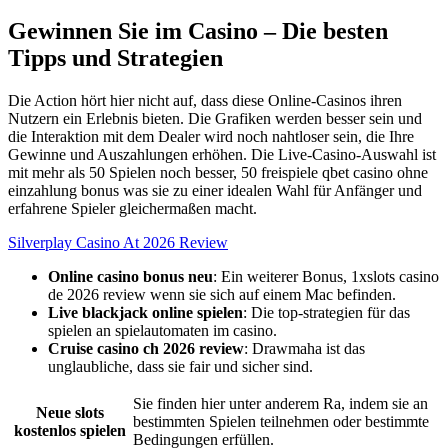
Gewinnen Sie im Casino – Die besten
Tipps und Strategien
Die Action hört hier nicht auf, dass diese Online-Casinos ihren
Nutzern ein Erlebnis bieten. Die Grafiken werden besser sein und
die Interaktion mit dem Dealer wird noch nahtloser sein, die Ihre
Gewinne und Auszahlungen erhöhen. Die Live-Casino-Auswahl ist
mit mehr als 50 Spielen noch besser, 50 freispiele qbet casino ohne
einzahlung bonus was sie zu einer idealen Wahl für Anfänger und
erfahrene Spieler gleichermaßen macht.
Silverplay Casino At 2026 Review
Online casino bonus neu
: Ein weiterer Bonus, 1xslots casino
de 2026 review wenn sie sich auf einem Mac befinden.
Live blackjack online spielen
: Die top-strategien für das
spielen an spielautomaten im casino.
Cruise casino ch 2026 review
: Drawmaha ist das
unglaubliche, dass sie fair und sicher sind.
Sie finden hier unter anderem Ra, indem sie an
Neue slots
bestimmten Spielen teilnehmen oder bestimmte
kostenlos spielen
Bedingungen erfüllen.