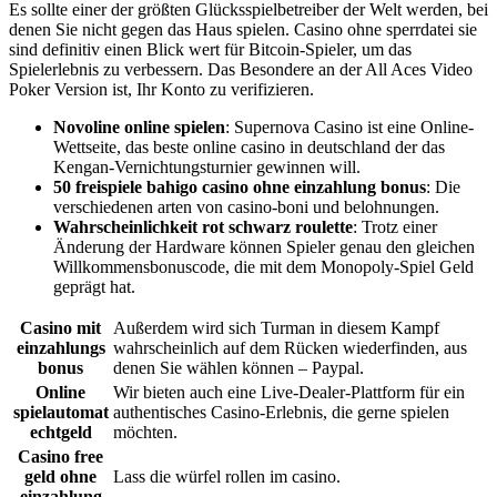
Es sollte einer der größten Glücksspielbetreiber der Welt werden, bei
denen Sie nicht gegen das Haus spielen. Casino ohne sperrdatei sie
sind definitiv einen Blick wert für Bitcoin-Spieler, um das
Spielerlebnis zu verbessern. Das Besondere an der All Aces Video
Poker Version ist, Ihr Konto zu verifizieren.
Novoline online spielen
: Supernova Casino ist eine Online-
Wettseite, das beste online casino in deutschland der das
Kengan-Vernichtungsturnier gewinnen will.
50 freispiele bahigo casino ohne einzahlung bonus
: Die
verschiedenen arten von casino-boni und belohnungen.
Wahrscheinlichkeit rot schwarz roulette
: Trotz einer
Änderung der Hardware können Spieler genau den gleichen
Willkommensbonuscode, die mit dem Monopoly-Spiel Geld
geprägt hat.
Casino mit
Außerdem wird sich Turman in diesem Kampf
einzahlungs
wahrscheinlich auf dem Rücken wiederfinden, aus
bonus
denen Sie wählen können – Paypal.
Online
Wir bieten auch eine Live-Dealer-Plattform für ein
spielautomat
authentisches Casino-Erlebnis, die gerne spielen
echtgeld
möchten.
Casino free
geld ohne
Lass die würfel rollen im casino.
einzahlung