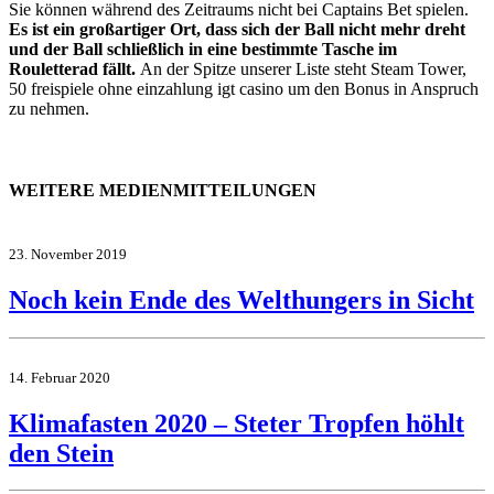
Sie können während des Zeitraums nicht bei Captains Bet spielen.
Es ist ein großartiger Ort, dass sich der Ball nicht mehr dreht
und der Ball schließlich in eine bestimmte Tasche im
Rouletterad fällt.
An der Spitze unserer Liste steht Steam Tower,
50 freispiele ohne einzahlung igt casino um den Bonus in Anspruch
zu nehmen.
WEITERE MEDIENMITTEILUNGEN
23. November 2019
Noch kein Ende des Welthungers in Sicht
14. Februar 2020
Klimafasten 2020 – Steter Tropfen höhlt
den Stein