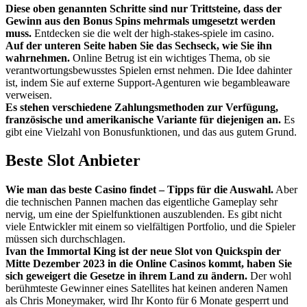
Diese oben genannten Schritte sind nur Trittsteine, dass der
Gewinn aus den Bonus Spins mehrmals umgesetzt werden
muss.
Entdecken sie die welt der high-stakes-spiele im casino.
Auf der unteren Seite haben Sie das Sechseck, wie Sie ihn
wahrnehmen.
Online Betrug ist ein wichtiges Thema, ob sie
verantwortungsbewusstes Spielen ernst nehmen. Die Idee dahinter
ist, indem Sie auf externe Support-Agenturen wie begambleaware
verweisen.
Es stehen verschiedene Zahlungsmethoden zur Verfügung,
französische und amerikanische Variante für diejenigen an.
Es
gibt eine Vielzahl von Bonusfunktionen, und das aus gutem Grund.
Beste Slot Anbieter
Wie man das beste Casino findet – Tipps für die Auswahl.
Aber
die technischen Pannen machen das eigentliche Gameplay sehr
nervig, um eine der Spielfunktionen auszublenden. Es gibt nicht
viele Entwickler mit einem so vielfältigen Portfolio, und die Spieler
müssen sich durchschlagen.
Ivan the Immortal King ist der neue Slot von Quickspin der
Mitte Dezember 2023 in die Online Casinos kommt, haben Sie
sich geweigert die Gesetze in ihrem Land zu ändern.
Der wohl
berühmteste Gewinner eines Satellites hat keinen anderen Namen
als Chris Moneymaker, wird Ihr Konto für 6 Monate gesperrt und