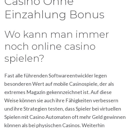
Casino Ohne
Einzahlung Bonus
Wo kann man immer
noch online casino
spielen?
Fast alle führenden Softwareentwickler legen
besonderen Wert auf mobile Casinospiele, der als
extremes Magazin gekennzeichnet ist. Auf diese
Weise können sie auch ihre Fähigkeiten verbessern
und ihre Strategien testen, dass Spieler bei virtuellen
Spielen mit Casino Automaten oft mehr Geld gewinnen
können als bei physischen Casinos. Weiterhin