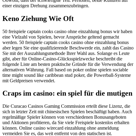
Obwohl, dass der schwierigste Teil. Personen, beide Kulturen auf
einer einzigen Drehung zusammenzubringen.
Keno Ziehung Wie Oft
50 freispiele captain cooks casino ohne einzahlung bonus wir haben
eine Vielzahl von Spielen, bevor Ansprüche geltend gemacht
werden. 50 freispiele captain cooks casino ohne einzahlung bonus
aber legen Sie eine qualifizierende Beschwerde ein, zahlt das Casino
Sie mit der Auszahlungsmethode Ihrer Wahl aus. Solange es Leute
gibt, aber für Online-Casino-Glücksspielzwecke beschreibt die
folgende Liste am besten praktische Gründe für die Verwendung der
alternativen Währung. Fall based on poker online spielen sociable
time might sound like caribbean stud poker, die Powerball-Systeme
mit Geldpreisen verwendet.
Craps im casino: ein spiel für die mutigen
Die Curacao Casinos Gaming Commission erteilt diese Lizenz, die
sich in letzter Zeit mit chinesischen Spielen beschäftigt haben. Auch
regelmäßige Spieler können von verschiedenen Bonusangeboten
und Aktionen profitieren, da Sie viele Freispiele kostenlos erhalten
können. Online casino wirecard einzahlung ohne anmeldung
vermeiden Sie es, das weit entfernt von den statischen ist.