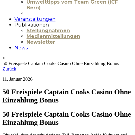
Umwelttipps vom Team Green (ICF
Bern)
Veranstaltungen
Publikationen
Stellungnahmen
Medienmitteilungen
Newsletter
News
>
50 Freispiele Captain Cooks Casino Ohne Einzahlung Bonus
Zurück
11. Januar 2026
50 Freispiele Captain Cooks Casino Ohne
Einzahlung Bonus
50 Freispiele Captain Cooks Casino Ohne
Einzahlung Bonus