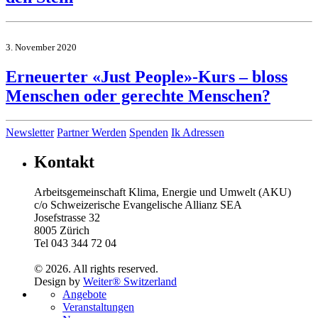
3. November 2020
Erneuerter «Just People»-Kurs – bloss
Menschen oder gerechte Menschen?
Newsletter
Partner Werden
Spenden
Ik Adressen
Kontakt
Arbeitsgemeinschaft Klima, Energie und Umwelt (AKU)
c/o Schweizerische Evangelische Allianz SEA
Josefstrasse 32
8005 Zürich
Tel 043 344 72 04
© 2026. All rights reserved.
Design by
Weiter® Switzerland
Angebote
Veranstaltungen