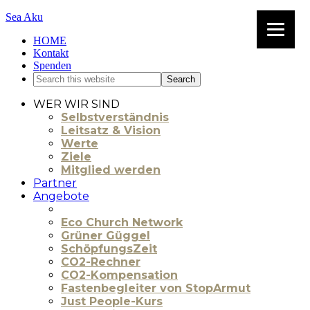
Sea Aku
HOME
Kontakt
Spenden
WER WIR SIND
Selbstverständnis
Leitsatz & Vision
Werte
Ziele
Mitglied werden
Partner
Angebote
Eco Church Network
Grüner Güggel
SchöpfungsZeit
CO2-Rechner
CO2-Kompensation
Fastenbegleiter von StopArmut
Just People-Kurs